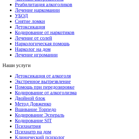
Реабилитация алкоголиков
Лечение наркомании
УБОД
Снятие ломки
Детоксикация
Кодирование от наркотиков
Лечение от солей
Наркологическая помощь
Нарколог на дом
Лечение игромании
Наши услуги
Детоксикация от алкоголя
Экстренное вытрезвление
Помощь при передозировке
Кодирование от алкоголизма
Двойной блок
Метод Довженко
Вшивание Торпедо
Кодирование Эспераль
Кодирование SIT
Психиатрия
Психиатр на дом
Клинический психолог