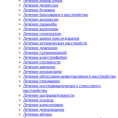
Лечение неврастении
Лечение депрессии
Лечение булимии
Лечение биполярного расстройства
Лечение анорексии
Лечение паранойи
Лечение кататонии
Лечение социопатии
Лечение мании преследования
Лечение истерических расстройств
Лечение деменции
Лечение галлюцинаций
Лечение клаустрофобии
Лечение сонливости
Лечение аменции
Лечение ипохондрии
Лечение обсессивно-компульсивного расстройства
Лечение гипомании
Лечение посттравматического стрессового
расстройства
Лечение раздражительности
Лечение психоза
Лечение алекситимии
Лечение дереализации
Лечение абулии