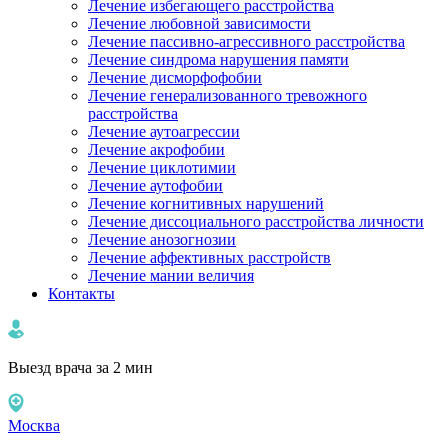
Лечение избегающего расстройства
Лечение любовной зависимости
Лечение пассивно-агрессивного расстройства
Лечение синдрома нарушения памяти
Лечение дисморфофобии
Лечение генерализованного тревожного
расстройства
Лечение аутоагрессии
Лечение акрофобии
Лечение циклотимии
Лечение аутофобии
Лечение когнитивных нарушений
Лечение диссоциального расстройства личности
Лечение анозогнозии
Лечение аффективных расстройств
Лечение мании величия
Контакты
Выезд врача за 2 мин
Москва