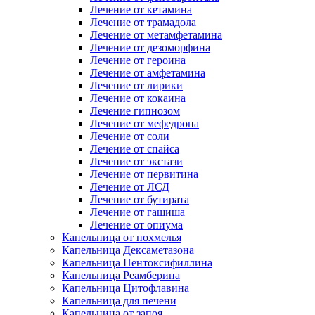
Лечение от кетамина
Лечение от трамадола
Лечение от метамфетамина
Лечение от дезоморфина
Лечение от героина
Лечение от амфетамина
Лечение от лирики
Лечение от кокаина
Лечение гипнозом
Лечение от мефедрона
Лечение от соли
Лечение от спайса
Лечение от экстази
Лечение от первитина
Лечение от ЛСД
Лечение от бутирата
Лечение от гашиша
Лечение от опиума
Капельница от похмелья
Капельница Дексаметазона
Капельница Пентоксифиллина
Капельница Реамберина
Капельница Цитофлавина
Капельница для печени
Капельница от запоя