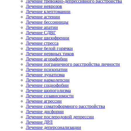
Лечение тревожно-депрессивного расстройства
Лечение неврозов
Лечение клептомании
Лечение астении
Лечение бессонницы
Лечение апатии
Лечение СДВГ
Лечение шизофрении
Лечение стресса
Лечение белой горячки
Лечение нервных тиков
Лечение агорафобии
Лечение пограничного расстройства личности
Лечение психопатии
Лечение лунатизма
Лечение нарколепсии
Лечение социофобии
Лечение шопоголизма
Лечение созависимости
Лечение агрессии
Лечение соматоформного расстройства
Лечение дисфории
Лечение послеродовой депрессии
Лечение ДРЛ
Лечение деперсонализации