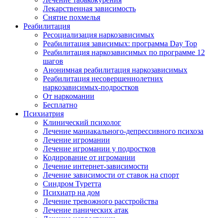
Лекарственная зависимость
Снятие похмелья
Реабилитация
Ресоциализация наркозависимых
Реабилитация зависимых: программа Day Top
Реабилитация наркозависимых по программе 12
шагов
Анонимная реабилитация наркозависимых
Реабилитация несовершеннолетних
наркозависимых-подростков
От наркомании
Бесплатно
Психиатрия
Клинический психолог
Лечение маниакального-депрессивного психоза
Лечение игромании
Лечение игромании у подростков
Кодирование от игромании
Лечение интернет-зависимости
Лечение зависимости от ставок на спорт
Синдром Туретта
Психиатр на дом
Лечение тревожного расстройства
Лечение панических атак