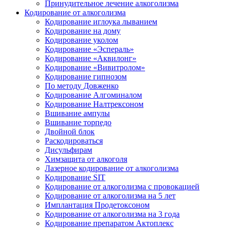
Принудительное лечение алкоголизма
Кодирование от алкоголизма
Кодирование иглоука лыванием
Кодирование на дому
Кодирование уколом
Кодирование «Эспераль»
Кодирование «Аквилонг»
Кодирование «Вивитролом»
Кодирование гипнозом
По методу Довженко
Кодирование Алгоминалом
Кодирование Налтрексоном
Вшивание ампулы
Вшивание торпедо
Двойной блок
Раскодироваться
Дисульфирам
Химзащита от алкоголя
Лазерное кодирование от алкоголизма
Кодирование SIT
Кодирование от алкоголизма с провокацией
Кодирование от алкоголизма на 5 лет
Имплантация Продетоксоном
Кодирование от алкоголизма на 3 года
Кодирование препаратом Актоплекс