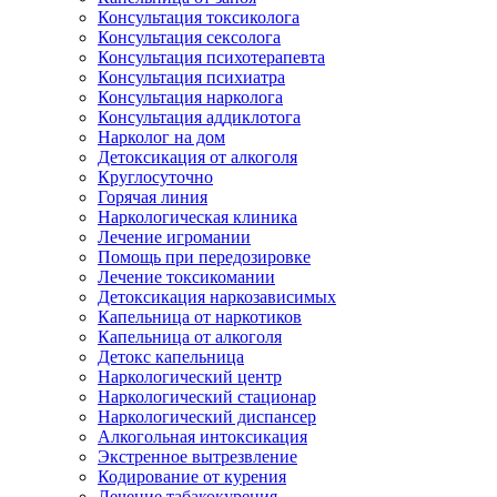
Консультация токсиколога
Консультация сексолога
Консультация психотерапевта
Консультация психиатра
Консультация нарколога
Консультация аддиклотога
Нарколог на дом
Детоксикация от алкоголя
Круглосуточно
Горячая линия
Наркологическая клиника
Лечение игромании
Помощь при передозировке
Лечение токсикомании
Детоксикация наркозависимых
Капельница от наркотиков
Капельница от алкоголя
Детокс капельница
Наркологический центр
Наркологический стационар
Наркологический диспансер
Алкогольная интоксикация
Экстренное вытрезвление
Кодирование от курения
Лечение табакокурения