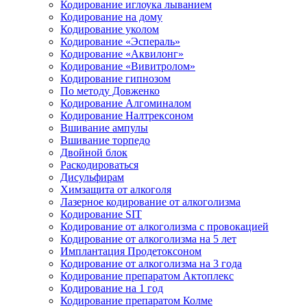
Кодирование иглоука лыванием
Кодирование на дому
Кодирование уколом
Кодирование «Эспераль»
Кодирование «Аквилонг»
Кодирование «Вивитролом»
Кодирование гипнозом
По методу Довженко
Кодирование Алгоминалом
Кодирование Налтрексоном
Вшивание ампулы
Вшивание торпедо
Двойной блок
Раскодироваться
Дисульфирам
Химзащита от алкоголя
Лазерное кодирование от алкоголизма
Кодирование SIT
Кодирование от алкоголизма с провокацией
Кодирование от алкоголизма на 5 лет
Имплантация Продетоксоном
Кодирование от алкоголизма на 3 года
Кодирование препаратом Актоплекс
Кодирование на 1 год
Кодирование препаратом Колме