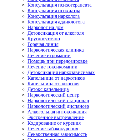
Консультация психотерапевта
Консультация психиатра
Консультация нарколога
Консультация аддиклотога
Нарколог на дом
Детоксикация от алкоголя
Круглосуточно
Горячая линия
Наркологическая клиника
Лечение игромании
Помощь при передозировке
Лечение токсикомании
Детоксикация наркозависимых
Капельница от наркотиков
Капельница от алкоголя
Детокс капельница
Наркологический центр
Наркологический стационар
Наркологический диспансер
Алкогольная интоксикация
Экстренное вытрезвление
Кодирование от курения
Лечение табакокурения
Лекарственная зависимость
Снятие похмелья