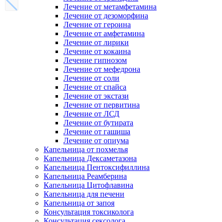
Лечение от метамфетамина
Лечение от дезоморфина
Лечение от героина
Лечение от амфетамина
Лечение от лирики
Лечение от кокаина
Лечение гипнозом
Лечение от мефедрона
Лечение от соли
Лечение от спайса
Лечение от экстази
Лечение от первитина
Лечение от ЛСД
Лечение от бутирата
Лечение от гашиша
Лечение от опиума
Капельница от похмелья
Капельница Дексаметазона
Капельница Пентоксифиллина
Капельница Реамберина
Капельница Цитофлавина
Капельница для печени
Капельница от запоя
Консультация токсиколога
Консультация сексолога