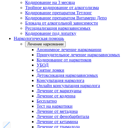
Кодирование на 3 месяца
Тройное кодирование от алкоголизма
Кодирование препаратом Тетлонг
Кодирование препаратом Витамерц Депо
Блокада от алкогольной зависимости
Ресоциализация наркозависимых
Кодирование под лопатку
Наркологическая помощь
Лечение наркомании
Анонимное лечение наркомании
Принудительное лечение наркозависимых
Кодирование от наркотиков
УБОД
Снятие ломки
Детоксикация наркозависимых
Консультация нарколога
Онлайн консультация нарколога
Лечение от марихуаны
Лечение от кодеина
Бесплатно
Тест на наркотики
Лечение от метадона
Лечение от фенобарбитала
Лечение от кетамина
Лечение от трамадола