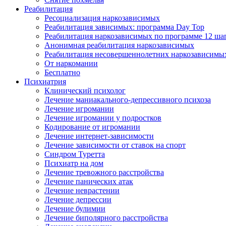
Реабилитация
Ресоциализация наркозависимых
Реабилитация зависимых: программа Day Top
Реабилитация наркозависимых по программе 12 ша
Анонимная реабилитация наркозависимых
Реабилитация несовершеннолетних наркозависимы
От наркомании
Бесплатно
Психиатрия
Клинический психолог
Лечение маниакального-депрессивного психоза
Лечение игромании
Лечение игромании у подростков
Кодирование от игромании
Лечение интернет-зависимости
Лечение зависимости от ставок на спорт
Синдром Туретта
Психиатр на дом
Лечение тревожного расстройства
Лечение панических атак
Лечение неврастении
Лечение депрессии
Лечение булимии
Лечение биполярного расстройства