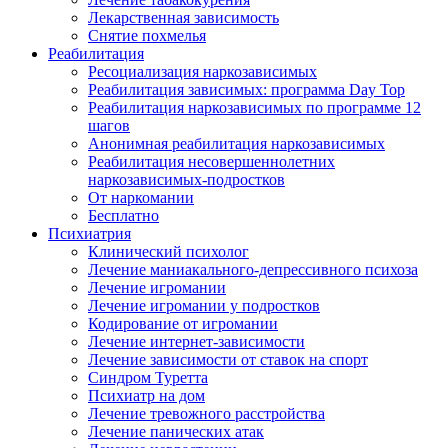
Лекарственная зависимость
Снятие похмелья
Реабилитация
Ресоциализация наркозависимых
Реабилитация зависимых: программа Day Top
Реабилитация наркозависимых по программе 12
шагов
Анонимная реабилитация наркозависимых
Реабилитация несовершеннолетних
наркозависимых-подростков
От наркомании
Бесплатно
Психиатрия
Клинический психолог
Лечение маниакального-депрессивного психоза
Лечение игромании
Лечение игромании у подростков
Кодирование от игромании
Лечение интернет-зависимости
Лечение зависимости от ставок на спорт
Синдром Туретта
Психиатр на дом
Лечение тревожного расстройства
Лечение панических атак