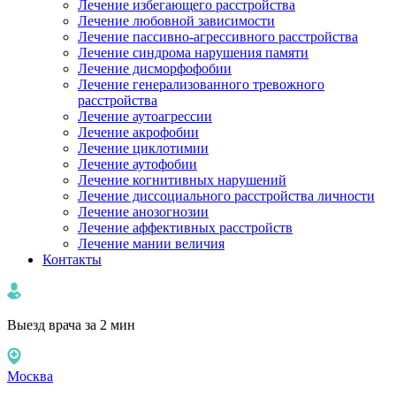
Лечение избегающего расстройства
Лечение любовной зависимости
Лечение пассивно-агрессивного расстройства
Лечение синдрома нарушения памяти
Лечение дисморфофобии
Лечение генерализованного тревожного
расстройства
Лечение аутоагрессии
Лечение акрофобии
Лечение циклотимии
Лечение аутофобии
Лечение когнитивных нарушений
Лечение диссоциального расстройства личности
Лечение анозогнозии
Лечение аффективных расстройств
Лечение мании величия
Контакты
Выезд врача за 2 мин
Москва