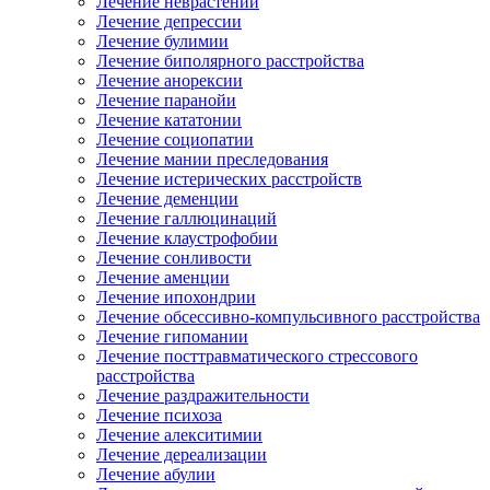
Лечение неврастении
Лечение депрессии
Лечение булимии
Лечение биполярного расстройства
Лечение анорексии
Лечение паранойи
Лечение кататонии
Лечение социопатии
Лечение мании преследования
Лечение истерических расстройств
Лечение деменции
Лечение галлюцинаций
Лечение клаустрофобии
Лечение сонливости
Лечение аменции
Лечение ипохондрии
Лечение обсессивно-компульсивного расстройства
Лечение гипомании
Лечение посттравматического стрессового
расстройства
Лечение раздражительности
Лечение психоза
Лечение алекситимии
Лечение дереализации
Лечение абулии