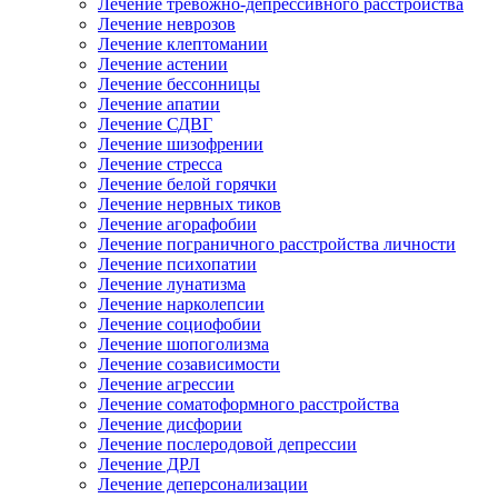
Лечение тревожно-депрессивного расстройства
Лечение неврозов
Лечение клептомании
Лечение астении
Лечение бессонницы
Лечение апатии
Лечение СДВГ
Лечение шизофрении
Лечение стресса
Лечение белой горячки
Лечение нервных тиков
Лечение агорафобии
Лечение пограничного расстройства личности
Лечение психопатии
Лечение лунатизма
Лечение нарколепсии
Лечение социофобии
Лечение шопоголизма
Лечение созависимости
Лечение агрессии
Лечение соматоформного расстройства
Лечение дисфории
Лечение послеродовой депрессии
Лечение ДРЛ
Лечение деперсонализации