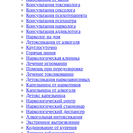
Консультация токсиколога
Консультация сексолога
Консультация психотерапевта
Консультация психиатра
Консультация нарколога
Консультация аддиклотога
Нарколог на дом
Детоксикация от алкоголя
Круглосуточно
Горячая линия
Наркологическая клиника
Лечение игромании
Помощь при передозировке
Лечение токсикомании
Детоксикация наркозависимых
Капельница от наркотиков
Капельница от алкоголя
Детокс капельница
Наркологический центр
Наркологический стационар
Наркологический диспансер
Алкогольная интоксикация
Экстренное вытрезвление
Кодирование от курения
Лечение табакокурения