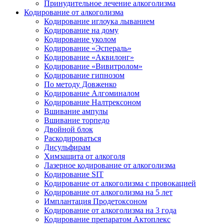
Принудительное лечение алкоголизма
Кодирование от алкоголизма
Кодирование иглоука лыванием
Кодирование на дому
Кодирование уколом
Кодирование «Эспераль»
Кодирование «Аквилонг»
Кодирование «Вивитролом»
Кодирование гипнозом
По методу Довженко
Кодирование Алгоминалом
Кодирование Налтрексоном
Вшивание ампулы
Вшивание торпедо
Двойной блок
Раскодироваться
Дисульфирам
Химзащита от алкоголя
Лазерное кодирование от алкоголизма
Кодирование SIT
Кодирование от алкоголизма с провокацией
Кодирование от алкоголизма на 5 лет
Имплантация Продетоксоном
Кодирование от алкоголизма на 3 года
Кодирование препаратом Актоплекс