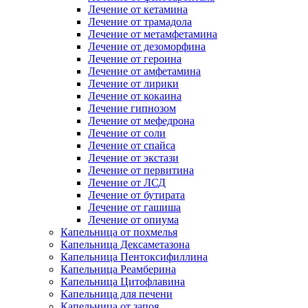
Лечение от кетамина
Лечение от трамадола
Лечение от метамфетамина
Лечение от дезоморфина
Лечение от героина
Лечение от амфетамина
Лечение от лирики
Лечение от кокаина
Лечение гипнозом
Лечение от мефедрона
Лечение от соли
Лечение от спайса
Лечение от экстази
Лечение от первитина
Лечение от ЛСД
Лечение от бутирата
Лечение от гашиша
Лечение от опиума
Капельница от похмелья
Капельница Дексаметазона
Капельница Пентоксифиллина
Капельница Реамберина
Капельница Цитофлавина
Капельница для печени
Капельница от запоя