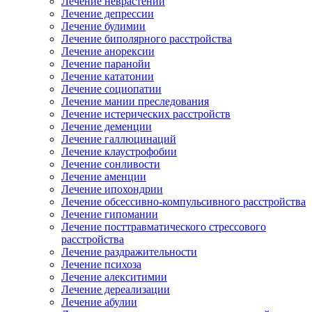
Лечение неврастении
Лечение депрессии
Лечение булимии
Лечение биполярного расстройства
Лечение анорексии
Лечение паранойи
Лечение кататонии
Лечение социопатии
Лечение мании преследования
Лечение истерических расстройств
Лечение деменции
Лечение галлюцинаций
Лечение клаустрофобии
Лечение сонливости
Лечение аменции
Лечение ипохондрии
Лечение обсессивно-компульсивного расстройства
Лечение гипомании
Лечение посттравматического стрессового
расстройства
Лечение раздражительности
Лечение психоза
Лечение алекситимии
Лечение дереализации
Лечение абулии