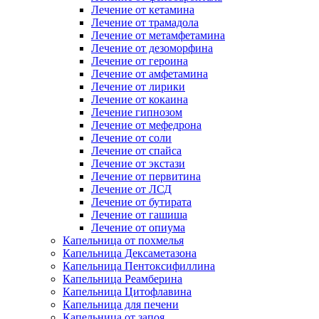
Лечение от кетамина
Лечение от трамадола
Лечение от метамфетамина
Лечение от дезоморфина
Лечение от героина
Лечение от амфетамина
Лечение от лирики
Лечение от кокаина
Лечение гипнозом
Лечение от мефедрона
Лечение от соли
Лечение от спайса
Лечение от экстази
Лечение от первитина
Лечение от ЛСД
Лечение от бутирата
Лечение от гашиша
Лечение от опиума
Капельница от похмелья
Капельница Дексаметазона
Капельница Пентоксифиллина
Капельница Реамберина
Капельница Цитофлавина
Капельница для печени
Капельница от запоя