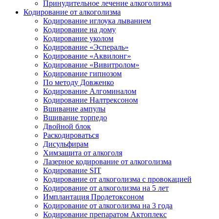
Принудительное лечение алкоголизма
Кодирование от алкоголизма
Кодирование иглоука лыванием
Кодирование на дому
Кодирование уколом
Кодирование «Эспераль»
Кодирование «Аквилонг»
Кодирование «Вивитролом»
Кодирование гипнозом
По методу Довженко
Кодирование Алгоминалом
Кодирование Налтрексоном
Вшивание ампулы
Вшивание торпедо
Двойной блок
Раскодироваться
Дисульфирам
Химзащита от алкоголя
Лазерное кодирование от алкоголизма
Кодирование SIT
Кодирование от алкоголизма с провокацией
Кодирование от алкоголизма на 5 лет
Имплантация Продетоксоном
Кодирование от алкоголизма на 3 года
Кодирование препаратом Актоплекс