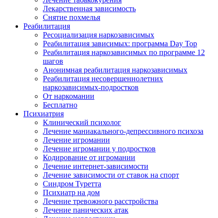
Лекарственная зависимость
Снятие похмелья
Реабилитация
Ресоциализация наркозависимых
Реабилитация зависимых: программа Day Top
Реабилитация наркозависимых по программе 12
шагов
Анонимная реабилитация наркозависимых
Реабилитация несовершеннолетних
наркозависимых-подростков
От наркомании
Бесплатно
Психиатрия
Клинический психолог
Лечение маниакального-депрессивного психоза
Лечение игромании
Лечение игромании у подростков
Кодирование от игромании
Лечение интернет-зависимости
Лечение зависимости от ставок на спорт
Синдром Туретта
Психиатр на дом
Лечение тревожного расстройства
Лечение панических атак