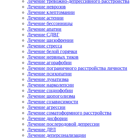
Лечение тревожно-депрессивного расстройства
Лечение неврозов
Лечение клептомании
Лечение астении
Лечение бессонницы
Лечение апатии
Лечение СДВГ
Лечение шизофрении
Лечение стресса
Лечение белой горячки
Лечение нервных тиков
Лечение агорафобии
Лечение пограничного расстройства личности
Лечение психопатии
Лечение лунатизма
Лечение нарколепсии
Лечение социофобии
Лечение шопоголизма
Лечение созависимости
Лечение агрессии
Лечение соматоформного расстройства
Лечение дисфории
Лечение послеродовой депрессии
Лечение ДРЛ
Лечение деперсонализации