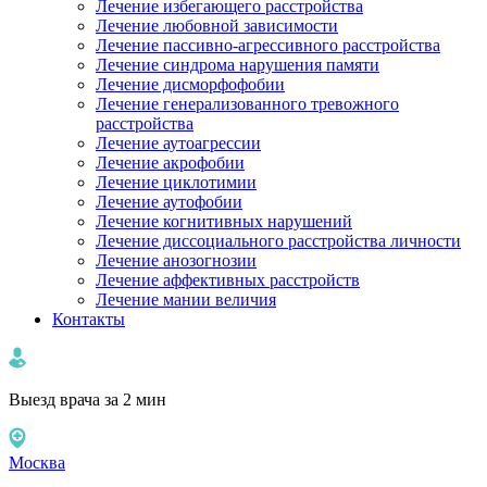
Лечение избегающего расстройства
Лечение любовной зависимости
Лечение пассивно-агрессивного расстройства
Лечение синдрома нарушения памяти
Лечение дисморфофобии
Лечение генерализованного тревожного
расстройства
Лечение аутоагрессии
Лечение акрофобии
Лечение циклотимии
Лечение аутофобии
Лечение когнитивных нарушений
Лечение диссоциального расстройства личности
Лечение анозогнозии
Лечение аффективных расстройств
Лечение мании величия
Контакты
Выезд врача за 2 мин
Москва