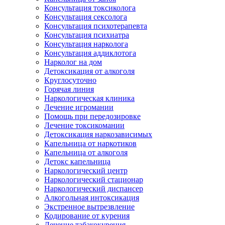
Консультация токсиколога
Консультация сексолога
Консультация психотерапевта
Консультация психиатра
Консультация нарколога
Консультация аддиклотога
Нарколог на дом
Детоксикация от алкоголя
Круглосуточно
Горячая линия
Наркологическая клиника
Лечение игромании
Помощь при передозировке
Лечение токсикомании
Детоксикация наркозависимых
Капельница от наркотиков
Капельница от алкоголя
Детокс капельница
Наркологический центр
Наркологический стационар
Наркологический диспансер
Алкогольная интоксикация
Экстренное вытрезвление
Кодирование от курения
Лечение табакокурения