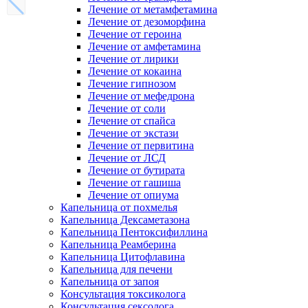
Лечение от метамфетамина
Лечение от дезоморфина
Лечение от героина
Лечение от амфетамина
Лечение от лирики
Лечение от кокаина
Лечение гипнозом
Лечение от мефедрона
Лечение от соли
Лечение от спайса
Лечение от экстази
Лечение от первитина
Лечение от ЛСД
Лечение от бутирата
Лечение от гашиша
Лечение от опиума
Капельница от похмелья
Капельница Дексаметазона
Капельница Пентоксифиллина
Капельница Реамберина
Капельница Цитофлавина
Капельница для печени
Капельница от запоя
Консультация токсиколога
Консультация сексолога