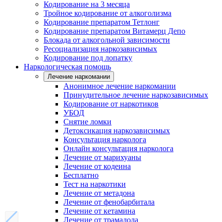
Кодирование на 3 месяца
Тройное кодирование от алкоголизма
Кодирование препаратом Тетлонг
Кодирование препаратом Витамерц Депо
Блокада от алкогольной зависимости
Ресоциализация наркозависимых
Кодирование под лопатку
Наркологическая помощь
Лечение наркомании
Анонимное лечение наркомании
Принудительное лечение наркозависимых
Кодирование от наркотиков
УБОД
Снятие ломки
Детоксикация наркозависимых
Консультация нарколога
Онлайн консультация нарколога
Лечение от марихуаны
Лечение от кодеина
Бесплатно
Тест на наркотики
Лечение от метадона
Лечение от фенобарбитала
Лечение от кетамина
Лечение от трамадола