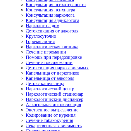
Консультация психотерапевта
Консультация психиатра
Консультация нарколога
Консультация аддиклотога
Нарколог на дом
Детоксикация от алкоголя
Круглосуточно
Горячая линия
Наркологическая клиника
Лечение игромании
Помощь при передозировке
Лечение токсикомании
Детоксикация наркозависимых
Капельница от наркотиков
Капельница от алкоголя
Детокс капельница
Наркологический центр
Наркологический стационар
Наркологический диспансер
Алкогольная интоксикация
Экстренное вытрезвление
Кодирование от курения
Лечение табакокурения
Лекарственная зависимость
Снятие похмелья