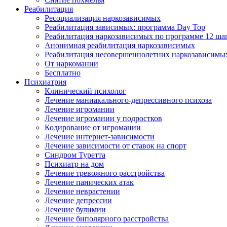
Реабилитация
Ресоциализация наркозависимых
Реабилитация зависимых: программа Day Top
Реабилитация наркозависимых по программе 12 ша
Анонимная реабилитация наркозависимых
Реабилитация несовершеннолетних наркозависимы
От наркомании
Бесплатно
Психиатрия
Клинический психолог
Лечение маниакального-депрессивного психоза
Лечение игромании
Лечение игромании у подростков
Кодирование от игромании
Лечение интернет-зависимости
Лечение зависимости от ставок на спорт
Синдром Туретта
Психиатр на дом
Лечение тревожного расстройства
Лечение панических атак
Лечение неврастении
Лечение депрессии
Лечение булимии
Лечение биполярного расстройства