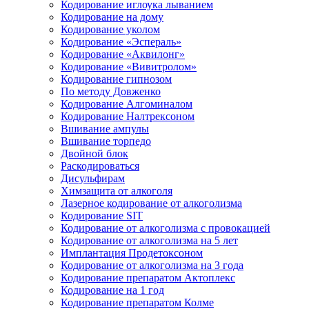
Кодирование иглоука лыванием
Кодирование на дому
Кодирование уколом
Кодирование «Эспераль»
Кодирование «Аквилонг»
Кодирование «Вивитролом»
Кодирование гипнозом
По методу Довженко
Кодирование Алгоминалом
Кодирование Налтрексоном
Вшивание ампулы
Вшивание торпедо
Двойной блок
Раскодироваться
Дисульфирам
Химзащита от алкоголя
Лазерное кодирование от алкоголизма
Кодирование SIT
Кодирование от алкоголизма с провокацией
Кодирование от алкоголизма на 5 лет
Имплантация Продетоксоном
Кодирование от алкоголизма на 3 года
Кодирование препаратом Актоплекс
Кодирование на 1 год
Кодирование препаратом Колме