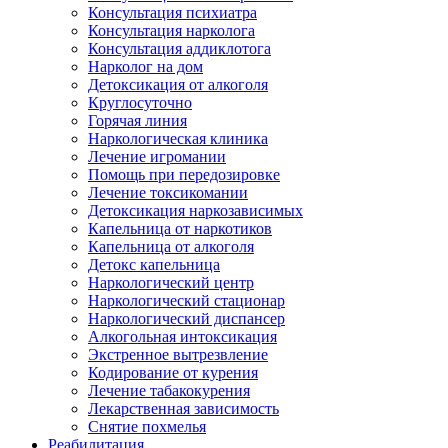
Консультация психиатра
Консультация нарколога
Консультация аддиклотога
Нарколог на дом
Детоксикация от алкоголя
Круглосуточно
Горячая линия
Наркологическая клиника
Лечение игромании
Помощь при передозировке
Лечение токсикомании
Детоксикация наркозависимых
Капельница от наркотиков
Капельница от алкоголя
Детокс капельница
Наркологический центр
Наркологический стационар
Наркологический диспансер
Алкогольная интоксикация
Экстренное вытрезвление
Кодирование от курения
Лечение табакокурения
Лекарственная зависимость
Снятие похмелья
Реабилитация