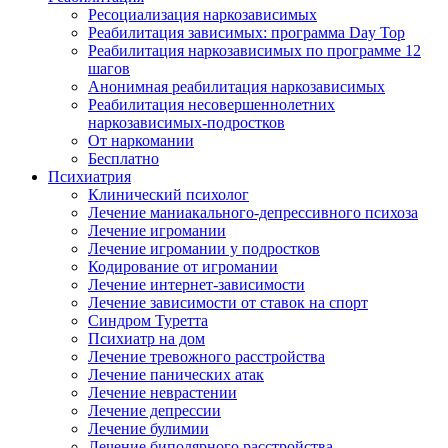
Ресоциализация наркозависимых
Реабилитация зависимых: программа Day Top
Реабилитация наркозависимых по программе 12
шагов
Анонимная реабилитация наркозависимых
Реабилитация несовершеннолетних
наркозависимых-подростков
От наркомании
Бесплатно
Психиатрия
Клинический психолог
Лечение маниакального-депрессивного психоза
Лечение игромании
Лечение игромании у подростков
Кодирование от игромании
Лечение интернет-зависимости
Лечение зависимости от ставок на спорт
Синдром Туретта
Психиатр на дом
Лечение тревожного расстройства
Лечение панических атак
Лечение неврастении
Лечение депрессии
Лечение булимии
Лечение биполярного расстройства