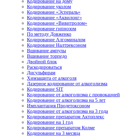
Кодирование на дому
Кодирование уколом
Кодирование «Эспераль»
Кодирование «Аквилонг»
Кодирование «Вивитролом»
Кодирование гипнозом
По методу Довженко
Кодирование Алгоминалом
Кодирование Налтрексоном
Вшивание ампулы
Вшивание торпедо
Двойной блок
Раскодироваться
Дисульфирам
Химзащита от алкоголя
Лазерное кодирование от алкоголизма
Кодирование SIT
Кодирование от алкоголизма с провокацией
Кодирование от алкоголизма на 5 лет
Имплантация Продетоксоном
Кодирование от алкоголизма на 3 года
Кодирование препаратом Актоплекс
Кодирование на 1 год
Кодирование препаратом Колме
Кодирование на 3 месяца