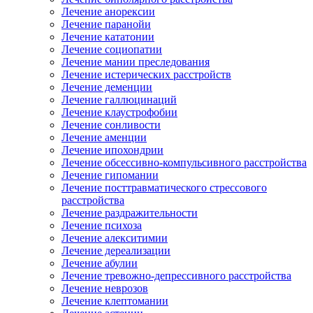
Лечение анорексии
Лечение паранойи
Лечение кататонии
Лечение социопатии
Лечение мании преследования
Лечение истерических расстройств
Лечение деменции
Лечение галлюцинаций
Лечение клаустрофобии
Лечение сонливости
Лечение аменции
Лечение ипохондрии
Лечение обсессивно-компульсивного расстройства
Лечение гипомании
Лечение посттравматического стрессового
расстройства
Лечение раздражительности
Лечение психоза
Лечение алекситимии
Лечение дереализации
Лечение абулии
Лечение тревожно-депрессивного расстройства
Лечение неврозов
Лечение клептомании