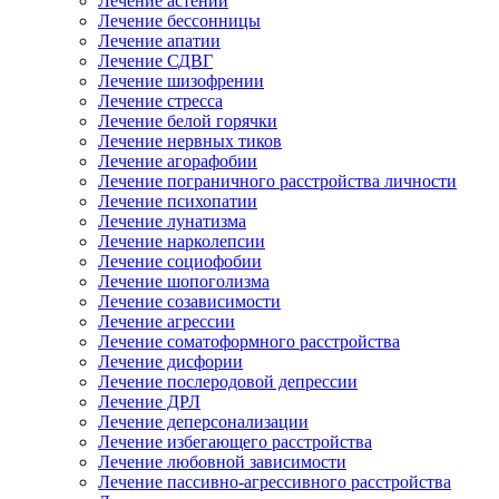
Лечение астении
Лечение бессонницы
Лечение апатии
Лечение СДВГ
Лечение шизофрении
Лечение стресса
Лечение белой горячки
Лечение нервных тиков
Лечение агорафобии
Лечение пограничного расстройства личности
Лечение психопатии
Лечение лунатизма
Лечение нарколепсии
Лечение социофобии
Лечение шопоголизма
Лечение созависимости
Лечение агрессии
Лечение соматоформного расстройства
Лечение дисфории
Лечение послеродовой депрессии
Лечение ДРЛ
Лечение деперсонализации
Лечение избегающего расстройства
Лечение любовной зависимости
Лечение пассивно-агрессивного расстройства