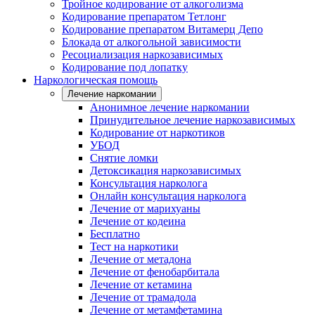
Тройное кодирование от алкоголизма
Кодирование препаратом Тетлонг
Кодирование препаратом Витамерц Депо
Блокада от алкогольной зависимости
Ресоциализация наркозависимых
Кодирование под лопатку
Наркологическая помощь
Лечение наркомании
Анонимное лечение наркомании
Принудительное лечение наркозависимых
Кодирование от наркотиков
УБОД
Снятие ломки
Детоксикация наркозависимых
Консультация нарколога
Онлайн консультация нарколога
Лечение от марихуаны
Лечение от кодеина
Бесплатно
Тест на наркотики
Лечение от метадона
Лечение от фенобарбитала
Лечение от кетамина
Лечение от трамадола
Лечение от метамфетамина