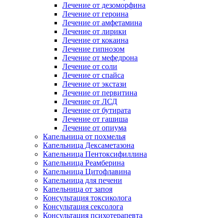
Лечение от дезоморфина
Лечение от героина
Лечение от амфетамина
Лечение от лирики
Лечение от кокаина
Лечение гипнозом
Лечение от мефедрона
Лечение от соли
Лечение от спайса
Лечение от экстази
Лечение от первитина
Лечение от ЛСД
Лечение от бутирата
Лечение от гашиша
Лечение от опиума
Капельница от похмелья
Капельница Дексаметазона
Капельница Пентоксифиллина
Капельница Реамберина
Капельница Цитофлавина
Капельница для печени
Капельница от запоя
Консультация токсиколога
Консультация сексолога
Консультация психотерапевта