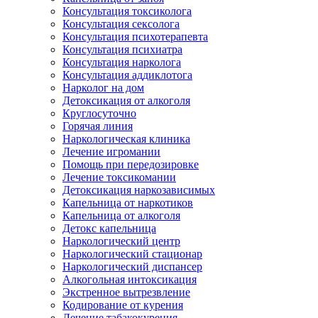
Консультация токсиколога
Консультация сексолога
Консультация психотерапевта
Консультация психиатра
Консультация нарколога
Консультация аддиклотога
Нарколог на дом
Детоксикация от алкоголя
Круглосуточно
Горячая линия
Наркологическая клиника
Лечение игромании
Помощь при передозировке
Лечение токсикомании
Детоксикация наркозависимых
Капельница от наркотиков
Капельница от алкоголя
Детокс капельница
Наркологический центр
Наркологический стационар
Наркологический диспансер
Алкогольная интоксикация
Экстренное вытрезвление
Кодирование от курения
Лечение табакокурения