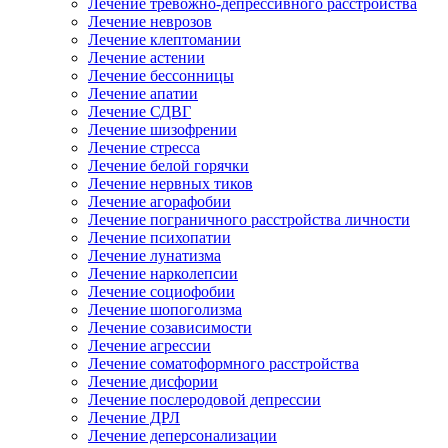
Лечение тревожно-депрессивного расстройства
Лечение неврозов
Лечение клептомании
Лечение астении
Лечение бессонницы
Лечение апатии
Лечение СДВГ
Лечение шизофрении
Лечение стресса
Лечение белой горячки
Лечение нервных тиков
Лечение агорафобии
Лечение пограничного расстройства личности
Лечение психопатии
Лечение лунатизма
Лечение нарколепсии
Лечение социофобии
Лечение шопоголизма
Лечение созависимости
Лечение агрессии
Лечение соматоформного расстройства
Лечение дисфории
Лечение послеродовой депрессии
Лечение ДРЛ
Лечение деперсонализации