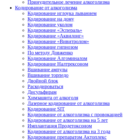
Принудительное лечение алкоголизма
Кодирование от алкоголизма
Кодирование иглоука лыванием
Кодирование на дому
Кодирование уколом
Кодирование «Эспераль»
Кодирование «Аквилонг»
Кодирование «Вивитролом»
Кодирование гипнозом
По методу Довженко
Кодирование Алгоминалом
Кодирование Налтрексоном
Вшивание ампулы
Вшивание торпедо
Двойной блок
Раскодироваться
Дисульфирам
Химзащита от алкоголя
Лазерное кодирование от алкоголизма
Кодирование SIT
Кодирование от алкоголизма с провокацией
Кодирование от алкоголизма на 5 лет
Имплантация Продетоксоном
Кодирование от алкоголизма на 3 года
Кодирование препаратом Актоплекс