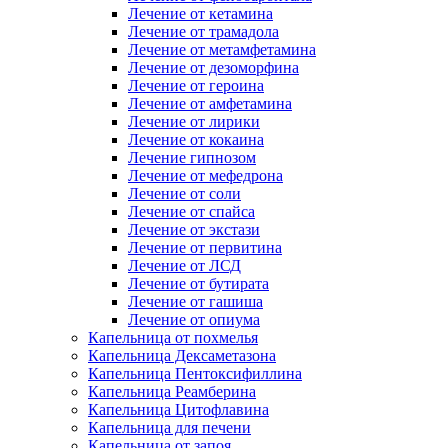
Лечение от кетамина
Лечение от трамадола
Лечение от метамфетамина
Лечение от дезоморфина
Лечение от героина
Лечение от амфетамина
Лечение от лирики
Лечение от кокаина
Лечение гипнозом
Лечение от мефедрона
Лечение от соли
Лечение от спайса
Лечение от экстази
Лечение от первитина
Лечение от ЛСД
Лечение от бутирата
Лечение от гашиша
Лечение от опиума
Капельница от похмелья
Капельница Дексаметазона
Капельница Пентоксифиллина
Капельница Реамберина
Капельница Цитофлавина
Капельница для печени
Капельница от запоя