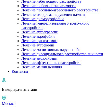
Лечение избегающего расстройства
Лечение любовной зависимости
Лечение пассивно-агрессивного расстройства
Лечение синдрома нарушения памяти
Лечение дисморфофобии
Лечение генерализованного тревожного
расстройства
Лечение аутоагрессии
Лечение акрофобии
Лечение циклотимии
Лечение аутофобии
Лечение когнитивных нарушений
Лечение диссоциального расстройства личности
Лечение анозогнозии
Лечение аффективных расстройств
Лечение мании величия
Контакты
Выезд врача за 2 мин
Москва