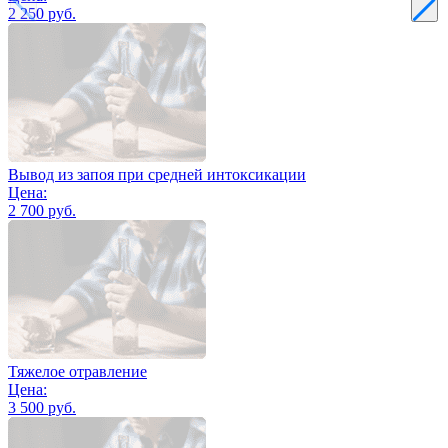
2 250 руб.
Вывод из запоя при средней интоксикации
Цена:
2 700 руб.
Тяжелое отравление
Цена:
3 500 руб.