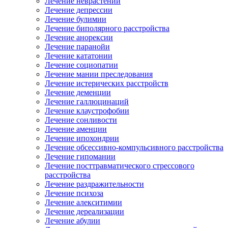
Лечение неврастении
Лечение депрессии
Лечение булимии
Лечение биполярного расстройства
Лечение анорексии
Лечение паранойи
Лечение кататонии
Лечение социопатии
Лечение мании преследования
Лечение истерических расстройств
Лечение деменции
Лечение галлюцинаций
Лечение клаустрофобии
Лечение сонливости
Лечение аменции
Лечение ипохондрии
Лечение обсессивно-компульсивного расстройства
Лечение гипомании
Лечение посттравматического стрессового
расстройства
Лечение раздражительности
Лечение психоза
Лечение алекситимии
Лечение дереализации
Лечение абулии