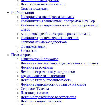
Лекарственная зависимость
Снятие похмелья
Реабилитация
Ресоциализация наркозависимых
Реабилитация зависимых: программа Day Top
Реабилитация наркозависимых по программе 12
шагов
Анонимная реабилитация наркозависимых
Реабилитация несовершеннолетних
наркозависимых-подростков
От наркомании
Бесплатно
Психиатрия
Клинический психолог
Лечение маниакального-депрессивного психоза
Лечение игромании
Лечение игромании у подростков
Кодирование от игромании
Лечение интернет-зависимости
Лечение зависимости от ставок на спорт
Синдром Туретта
Психиатр на дом
Лечение тревожного расстройства
Лечение панических атак