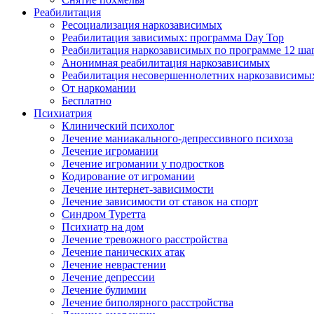
Реабилитация
Ресоциализация наркозависимых
Реабилитация зависимых: программа Day Top
Реабилитация наркозависимых по программе 12 ша
Анонимная реабилитация наркозависимых
Реабилитация несовершеннолетних наркозависимы
От наркомании
Бесплатно
Психиатрия
Клинический психолог
Лечение маниакального-депрессивного психоза
Лечение игромании
Лечение игромании у подростков
Кодирование от игромании
Лечение интернет-зависимости
Лечение зависимости от ставок на спорт
Синдром Туретта
Психиатр на дом
Лечение тревожного расстройства
Лечение панических атак
Лечение неврастении
Лечение депрессии
Лечение булимии
Лечение биполярного расстройства