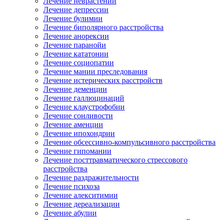
Лечение неврастении
Лечение депрессии
Лечение булимии
Лечение биполярного расстройства
Лечение анорексии
Лечение паранойи
Лечение кататонии
Лечение социопатии
Лечение мании преследования
Лечение истерических расстройств
Лечение деменции
Лечение галлюцинаций
Лечение клаустрофобии
Лечение сонливости
Лечение аменции
Лечение ипохондрии
Лечение обсессивно-компульсивного расстройства
Лечение гипомании
Лечение посттравматического стрессового
расстройства
Лечение раздражительности
Лечение психоза
Лечение алекситимии
Лечение дереализации
Лечение абулии