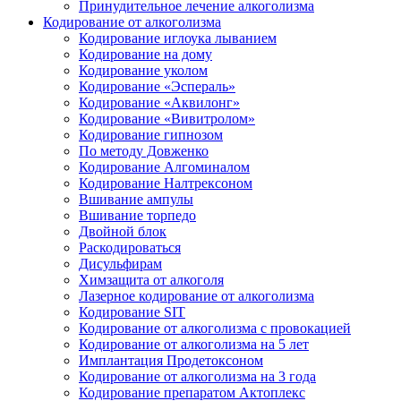
Принудительное лечение алкоголизма
Кодирование от алкоголизма
Кодирование иглоука лыванием
Кодирование на дому
Кодирование уколом
Кодирование «Эспераль»
Кодирование «Аквилонг»
Кодирование «Вивитролом»
Кодирование гипнозом
По методу Довженко
Кодирование Алгоминалом
Кодирование Налтрексоном
Вшивание ампулы
Вшивание торпедо
Двойной блок
Раскодироваться
Дисульфирам
Химзащита от алкоголя
Лазерное кодирование от алкоголизма
Кодирование SIT
Кодирование от алкоголизма с провокацией
Кодирование от алкоголизма на 5 лет
Имплантация Продетоксоном
Кодирование от алкоголизма на 3 года
Кодирование препаратом Актоплекс