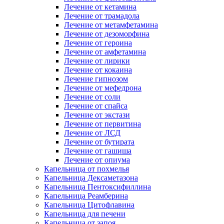
Лечение от кетамина
Лечение от трамадола
Лечение от метамфетамина
Лечение от дезоморфина
Лечение от героина
Лечение от амфетамина
Лечение от лирики
Лечение от кокаина
Лечение гипнозом
Лечение от мефедрона
Лечение от соли
Лечение от спайса
Лечение от экстази
Лечение от первитина
Лечение от ЛСД
Лечение от бутирата
Лечение от гашиша
Лечение от опиума
Капельница от похмелья
Капельница Дексаметазона
Капельница Пентоксифиллина
Капельница Реамберина
Капельница Цитофлавина
Капельница для печени
Капельница от запоя