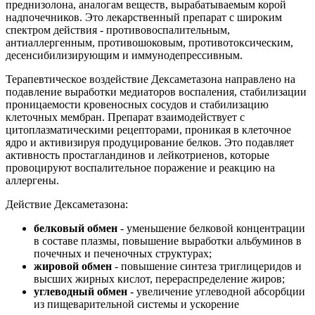
преднизолона, аналогам веществ, вырабатываемым корой
надпочечников. Это лекарственный препарат с широким
спектром действия - противовоспалительным,
антиаллергенным, противошоковым, противотоксическим,
десенсибилизирующим и иммунодепрессивным.
Терапевтическое воздействие Дексаметазона направлено на
подавление выработки медиаторов воспаления, стабилизации
проницаемости кровеносных сосудов и стабилизацию
клеточных мембран. Препарат взаимодействует с
цитоплазматическими рецепторами, проникая в клеточное
ядро и активизируя продуцирование белков. Это подавляет
активность простагландинов и лейкотриенов, которые
провоцируют воспалительное поражение и реакцию на
аллергены.
Действие Дексаметазона:
белковый обмен
- уменьшение белковой концентрации
в составе плазмы, повышение выработки альбуминов в
почечных и печеночных структурах;
жировой обмен
- повышение синтеза триглицеридов и
высших жирных кислот, перераспределение жиров;
углеводный обмен
- увеличение углеводной абсорбции
из пищеварительной системы и ускорение