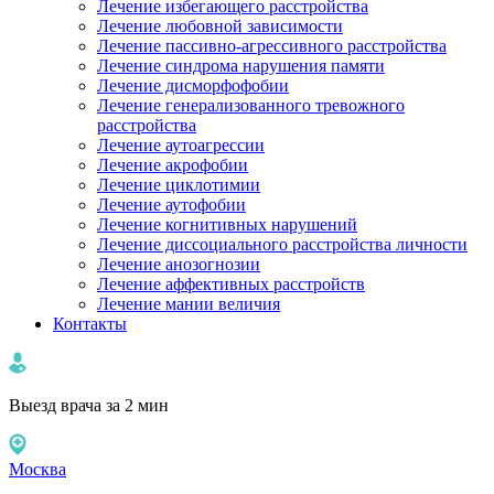
Лечение избегающего расстройства
Лечение любовной зависимости
Лечение пассивно-агрессивного расстройства
Лечение синдрома нарушения памяти
Лечение дисморфофобии
Лечение генерализованного тревожного
расстройства
Лечение аутоагрессии
Лечение акрофобии
Лечение циклотимии
Лечение аутофобии
Лечение когнитивных нарушений
Лечение диссоциального расстройства личности
Лечение анозогнозии
Лечение аффективных расстройств
Лечение мании величия
Контакты
Выезд врача за 2 мин
Москва