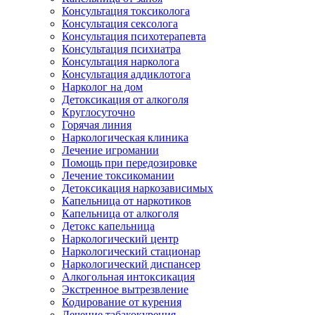
Консультация токсиколога
Консультация сексолога
Консультация психотерапевта
Консультация психиатра
Консультация нарколога
Консультация аддиклотога
Нарколог на дом
Детоксикация от алкоголя
Круглосуточно
Горячая линия
Наркологическая клиника
Лечение игромании
Помощь при передозировке
Лечение токсикомании
Детоксикация наркозависимых
Капельница от наркотиков
Капельница от алкоголя
Детокс капельница
Наркологический центр
Наркологический стационар
Наркологический диспансер
Алкогольная интоксикация
Экстренное вытрезвление
Кодирование от курения
Лечение табакокурения