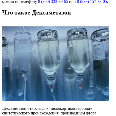
можно по телефону
8 (800) 333-89-65
или
8 (938) 157-73-05
.
Что такое Дексаметазон
Дексаметазон относится к глюкокортикостероидам
синтетического происхождения, производным фтора