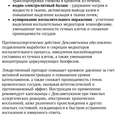
транспортировки глюкозы в кровоток из печени;
водно-электролитный баланс
- удержание натрия и
жидкости в тканях, активизация вывода калия и
повышение выделение кальция в тканях почек;
купирование воспалительного поражения
- угнетение
выделения воспалительных медиаторов эозинофилами,
уменьшение численности тучных клеток и снижение
проницаемости сосудов.
Противоаллергическое действие Дексаметазона обусловлено
подавлением выработки и секреции медиаторов
воспалительного процесса, замедления высвобождения
гистамина из тучных клеток, а также уменьшения
концентрации циркулирующих базофилов.
Лекарственный препарат повышает кровяное давление за счет
активной вазоконстрикции и повышения уровня
катехоламинов, а также снижает проницаемость стенок
кровеносных сосудов, оказывая антитоксический и
противошоковый эффект. Инструкция по применению
рекомендует капельницы с Дексаметазоном при тяжелых
аллергических реакциях, обострениях хронических
воспалений, шоке различного происхождения и других
опасных состояний, нуждающихся в быстром устранении
воспаления и иммунного ответа.