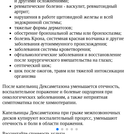
и другими осложнениями;
ревматические болезни - васкулит, ревматоидный
артрит;
нарушения в работе щитовидной железы и всей
эндокринной системы;
тяжелые формы дерматозов;
обострение бронхиальной астмы или бронхоспазма;
болезнь Крона, системная красная волчанка и другие
заболевания аутоиммунного происхождения;
заболевания системы кроветворения;
офтальмологические заболевания и восстановление
после хирургического вмешательства на глазах;
септический шок;
шок после ожогов, травм или тяжелой интоксикации
организма
После капельниц Дексаметазона уменьшается отечность,
воспалительное поражение и болевые ощущения при
онкологических заболеваниям, а также неприятная
симптоматика после химиотерапии.
Капельницы Дексаметазона при грыже межпозвоночных
дисков купируют воспалительный процесс, уменьшают
отечность и боли в области поражения.
Рассчитайте стоимость услуги