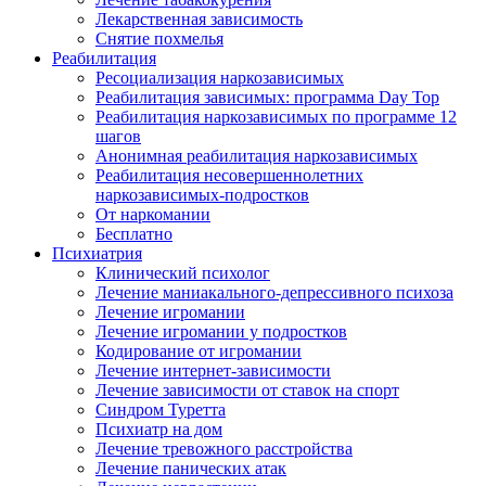
Лекарственная зависимость
Снятие похмелья
Реабилитация
Ресоциализация наркозависимых
Реабилитация зависимых: программа Day Top
Реабилитация наркозависимых по программе 12
шагов
Анонимная реабилитация наркозависимых
Реабилитация несовершеннолетних
наркозависимых-подростков
От наркомании
Бесплатно
Психиатрия
Клинический психолог
Лечение маниакального-депрессивного психоза
Лечение игромании
Лечение игромании у подростков
Кодирование от игромании
Лечение интернет-зависимости
Лечение зависимости от ставок на спорт
Синдром Туретта
Психиатр на дом
Лечение тревожного расстройства
Лечение панических атак