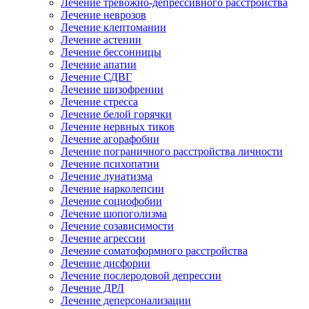
Лечение тревожно-депрессивного расстройства
Лечение неврозов
Лечение клептомании
Лечение астении
Лечение бессонницы
Лечение апатии
Лечение СДВГ
Лечение шизофрении
Лечение стресса
Лечение белой горячки
Лечение нервных тиков
Лечение агорафобии
Лечение пограничного расстройства личности
Лечение психопатии
Лечение лунатизма
Лечение нарколепсии
Лечение социофобии
Лечение шопоголизма
Лечение созависимости
Лечение агрессии
Лечение соматоформного расстройства
Лечение дисфории
Лечение послеродовой депрессии
Лечение ДРЛ
Лечение деперсонализации