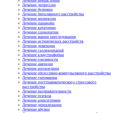
Лечение неврастении
Лечение депрессии
Лечение булимии
Лечение биполярного расстройства
Лечение анорексии
Лечение паранойи
Лечение кататонии
Лечение социопатии
Лечение мании преследования
Лечение истерических расстройств
Лечение деменции
Лечение галлюцинаций
Лечение клаустрофобии
Лечение сонливости
Лечение аменции
Лечение ипохондрии
Лечение обсессивно-компульсивного расстройства
Лечение гипомании
Лечение посттравматического стрессового
расстройства
Лечение раздражительности
Лечение психоза
Лечение алекситимии
Лечение дереализации
Лечение абулии