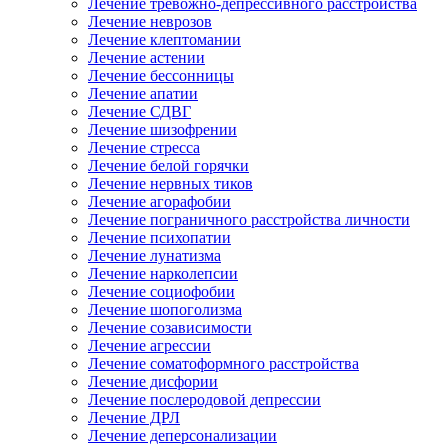
Лечение тревожно-депрессивного расстройства
Лечение неврозов
Лечение клептомании
Лечение астении
Лечение бессонницы
Лечение апатии
Лечение СДВГ
Лечение шизофрении
Лечение стресса
Лечение белой горячки
Лечение нервных тиков
Лечение агорафобии
Лечение пограничного расстройства личности
Лечение психопатии
Лечение лунатизма
Лечение нарколепсии
Лечение социофобии
Лечение шопоголизма
Лечение созависимости
Лечение агрессии
Лечение соматоформного расстройства
Лечение дисфории
Лечение послеродовой депрессии
Лечение ДРЛ
Лечение деперсонализации