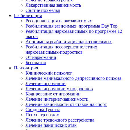
Лекарственная зависимость
Снятие похмелья
Реабилитация
Ресоциализация наркозависимых
Реабилитация зависимых: программа Day Top
Реабилитация наркозависимых по программе 12
шагов
Анонимная реабилитация наркозависимых
Реабилитация несовершеннолетних
наркозависимых-подростков
От наркомании
Бесплатно
Психиатрия
Клинический психолог
Лечение маниакального-депрессивного психоза
Лечение игромании
Лечение игромании у подростков
Кодирование от игромании
Лечение интернет-зависимости
Лечение зависимости от ставок на спорт
Синдром Туретта
Психиатр на дом
Лечение тревожного расстройства
Лечение панических атак