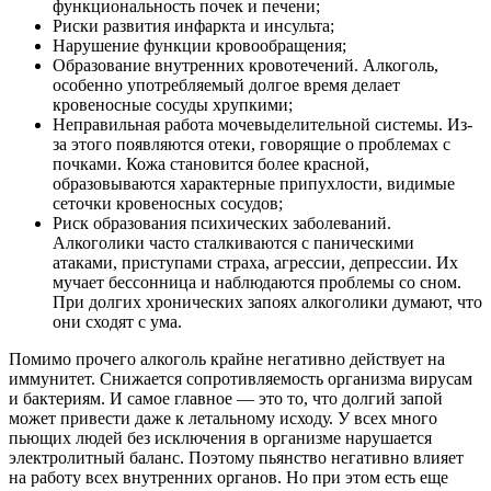
функциональность почек и печени;
Риски развития инфаркта и инсульта;
Нарушение функции кровообращения;
Образование внутренних кровотечений. Алкоголь,
особенно употребляемый долгое время делает
кровеносные сосуды хрупкими;
Неправильная работа мочевыделительной системы. Из-
за этого появляются отеки, говорящие о проблемах с
почками. Кожа становится более красной,
образовываются характерные припухлости, видимые
сеточки кровеносных сосудов;
Риск образования психических заболеваний.
Алкоголики часто сталкиваются с паническими
атаками, приступами страха, агрессии, депрессии. Их
мучает бессонница и наблюдаются проблемы со сном.
При долгих хронических запоях алкоголики думают, что
они сходят с ума.
Помимо прочего алкоголь крайне негативно действует на
иммунитет. Снижается сопротивляемость организма вирусам
и бактериям. И самое главное — это то, что долгий запой
может привести даже к летальному исходу. У всех много
пьющих людей без исключения в организме нарушается
электролитный баланс. Поэтому пьянство негативно влияет
на работу всех внутренних органов. Но при этом есть еще