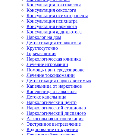
Консультация токсиколога
Консультация сексолога
Консультация психотерапевта
Консультация психиатра
Консультация нарколога
Консультация аддиклотога
Нарколог на дом
Детоксикация от алкоголя
Круглосуточно
Горячая линия
Наркологическая клиника
Лечение игромании
Помощь при передозировке
Лечение токсикомании
Детоксикация наркозависимых
Капельница от наркотиков
Капельница от алкоголя
Детокс капельница
Наркологический центр
Наркологический стационар
Наркологический диспансер
Алкогольная интоксикация
Экстренное вытрезвление
Кодирование от курения
Лечение табакокурения