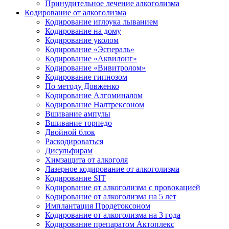
Принудительное лечение алкоголизма
Кодирование от алкоголизма
Кодирование иглоука лыванием
Кодирование на дому
Кодирование уколом
Кодирование «Эспераль»
Кодирование «Аквилонг»
Кодирование «Вивитролом»
Кодирование гипнозом
По методу Довженко
Кодирование Алгоминалом
Кодирование Налтрексоном
Вшивание ампулы
Вшивание торпедо
Двойной блок
Раскодироваться
Дисульфирам
Химзащита от алкоголя
Лазерное кодирование от алкоголизма
Кодирование SIT
Кодирование от алкоголизма с провокацией
Кодирование от алкоголизма на 5 лет
Имплантация Продетоксоном
Кодирование от алкоголизма на 3 года
Кодирование препаратом Актоплекс