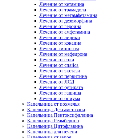
Лечение от кетамина
Лечение от трамадола
Лечение от метамфетамина
Лечение от дезоморфина
Лечение от героина
Лечение от амфетамина
Лечение от лирики
Лечение от кокаина
Лечение гипнозом
Лечение от мефедрона
Лечение от соли
Лечение от спайса
Лечение от экстази
Лечение от первитина
Лечение от ЛСД
Лечение от бутирата
Лечение от гашиша
Лечение от опиума
Капельница от похмелья
Капельница Дексаметазона
Капельница Пентоксифиллина
Капельница Реамберина
Капельница Цитофлавина
Капельница для печени
Капельница от запоя