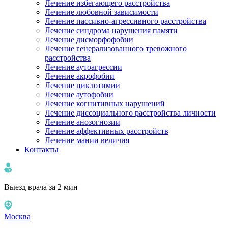
Лечение избегающего расстройства
Лечение любовной зависимости
Лечение пассивно-агрессивного расстройства
Лечение синдрома нарушения памяти
Лечение дисморфофобии
Лечение генерализованного тревожного
расстройства
Лечение аутоагрессии
Лечение акрофобии
Лечение циклотимии
Лечение аутофобии
Лечение когнитивных нарушений
Лечение диссоциального расстройства личности
Лечение анозогнозии
Лечение аффективных расстройств
Лечение мании величия
Контакты
Выезд врача за 2 мин
Москва