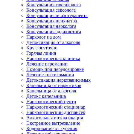
Консультация токсиколога
Консультация сексолога
Консультация психотерапевта
Консультация психиатра
Консультация нарколога
Консультация аддиклотога
Нарколог на дом
Детоксикация от алкоголя
Круглосуточно
Горячая линия
Наркологическая клиника
Лечение игромании
Помощь при передозировке
Лечение токсикомании
Детоксикация наркозависимых
Капельница от наркотиков
Капельница от алкоголя
Детокс капельница
Наркологический центр
Наркологический стационар
Наркологический диспансер
Алкогольная интоксикация
Экстренное вытрезвление
Кодирование от курения
Лечение табакокурения