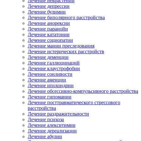
Лечение неврастении
Лечение депрессии
Лечение булимии
Лечение биполярного расстройства
Лечение анорексии
Лечение паранойи
Лечение кататонии
Лечение социопатии
Лечение мании преследования
Лечение истерических расстройств
Лечение деменции
Лечение галлюцинаций
Лечение клаустрофобии
Лечение сонливости
Лечение аменции
Лечение ипохондрии
Лечение обсессивно-компульсивного расстройства
Лечение гипомании
Лечение посттравматического стрессового
расстройства
Лечение раздражительности
Лечение психоза
Лечение алекситимии
Лечение дереализации
Лечение абулии