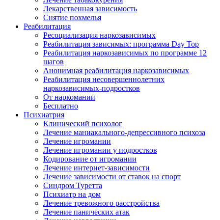
Лекарственная зависимость
Снятие похмелья
Реабилитация
Ресоциализация наркозависимых
Реабилитация зависимых: программа Day Top
Реабилитация наркозависимых по программе 12
шагов
Анонимная реабилитация наркозависимых
Реабилитация несовершеннолетних
наркозависимых-подростков
От наркомании
Бесплатно
Психиатрия
Клинический психолог
Лечение маниакального-депрессивного психоза
Лечение игромании
Лечение игромании у подростков
Кодирование от игромании
Лечение интернет-зависимости
Лечение зависимости от ставок на спорт
Синдром Туретта
Психиатр на дом
Лечение тревожного расстройства
Лечение панических атак