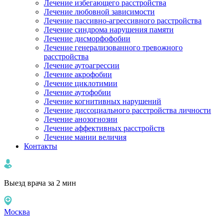
Лечение избегающего расстройства
Лечение любовной зависимости
Лечение пассивно-агрессивного расстройства
Лечение синдрома нарушения памяти
Лечение дисморфофобии
Лечение генерализованного тревожного
расстройства
Лечение аутоагрессии
Лечение акрофобии
Лечение циклотимии
Лечение аутофобии
Лечение когнитивных нарушений
Лечение диссоциального расстройства личности
Лечение анозогнозии
Лечение аффективных расстройств
Лечение мании величия
Контакты
Выезд врача за 2 мин
Москва