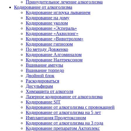
Принудительное лечение алкоголизма
Кодирование от алкоголизма
Кодирование иглоука лыванием
Кодирование на дому
Кодирование уколом
Кодирование «Эспераль»
Кодирование «Аквилонг»
Кодирование «Вивитролом»
Кодирование гипнозом
По методу Довженко
Кодирование Алгоминалом
Кодирование Налтрексоном
Вшивание ампулы
Вшивание торпедо
Двойной блок
Раскодироваться
Дисульфирам
Химзащита от алкоголя
Лазерное кодирование от алкоголизма
Кодирование SIT
Кодирование от алкоголизма с провокацией
Кодирование от алкоголизма на 5 лет
Имплантация Продетоксоном
Кодирование от алкоголизма на 3 года
Кодирование препаратом Актоплекс