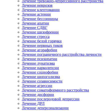
Лечение тревожно-депрессивного расстройства
Лечение неврозов
Лечение клептомании
Лечение астении
Лечение бессонницы
Лечение апатии
Лечение СДВГ
Лечение шизофрении
Лечение стресса
Лечение белой горячки
Лечение нервных тиков
Лечение агорафобии
Лечение пограничного расстройства личности
Лечение психопатии
Лечение лунатизма
Лечение нарколепсии
Лечение социофобии
Лечение шопоголизма
Лечение созависимости
Лечение агрессии
Лечение соматоформного расстройства
Лечение дисфории
Лечение послеродовой депрессии
Лечение ДРЛ
Лечение деперсонализации