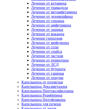
Лечение от кетамина
Лечение от трамадола
Лечение от метамфетамина
Лечение от дезоморфина
Лечение от героина
Лечение от амфетамина
Лечение от лирики
Лечение от кокаина
Лечение гипнозом
Лечение от мефедрона
Лечение от соли
Лечение от спайса
Лечение от экстази
Лечение от первитина
Лечение от ЛСД
Лечение от бутирата
Лечение от гашиша
Лечение от опиума
Капельница от похмелья
Капельница Дексаметазона
Капельница Пентоксифиллина
Капельница Реамберина
Капельница Цитофлавина
Капельница для печени
Капельница от запоя