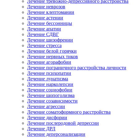
Лечение тревожно-депрессивного расстройства
Лечение неврозов
Лечение клептомании
Лечение астении
Лечение бессонницы
Лечение апатии
Лечение СДВГ
Лечение шизофрении
Лечение стресса
Лечение белой горячки
Лечение нервных тиков
Лечение агорафобии
Лечение пограничного расстройства личности
Лечение психопатии
Лечение лунатизма
Лечение нарколепсии
Лечение социофобии
Лечение шопоголизма
Лечение созависимости
Лечение агрессии
Лечение соматоформного расстройства
Лечение дисфории
Лечение послеродовой депрессии
Лечение ДРЛ
Лечение деперсонализации