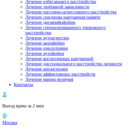
Лечение избегающего расстройства
Лечение любовной зависимости
Лечение пассивно-агрессивного расстройства
Лечение синдрома нарушения памяти
Лечение дисморфофобии
Лечение генерализованного тревожного
расстройства
Лечение аутоагрессии
Лечение акрофобии
Лечение циклотимии
Лечение аутофобии
Лечение когнитивных нарушений
Лечение диссоциального расстройства личности
Лечение анозогнозии
Лечение аффективных расстройств
Лечение мании величия
Контакты
Выезд врача за 2 мин
Москва