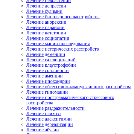
Лечение неврастении
Лечение депрессии
Лечение булимии
Лечение биполярного расстройства
Лечение анорексии
Лечение паранойи
Лечение кататонии
Лечение социопатии
Лечение мании преследования
Лечение истерических расстройств
Лечение деменции
Лечение галлюцинаций
Лечение клаустрофобии
Лечение сонливости
Лечение аменции
Лечение ипохондрии
Лечение обсессивно-компульсивного расстройства
Лечение гипомании
Лечение посттравматического стрессового
расстройства
Лечение раздражительности
Лечение психоза
Лечение алекситимии
Лечение дереализации
Лечение абулии