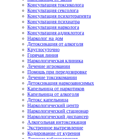
Консультация токсиколога
Консультация сексолога
Консультация психотерапевта
Консультация психиатра
Консультация нарколога
Консультация аддиклотога
Нарколог на дом
Детоксикация от алкоголя
Круглосуточно
Горячая линия
Наркологическая клиника
Лечение игромании
Помощь при передозировке
Лечение токсикомании
Детоксикация наркозависимых
Капельница от наркотиков
Капельница от алкоголя
Детокс капельница
Наркологический центр
Наркологический стационар
Наркологический диспансер
Алкогольная интоксикация
Экстренное вытрезвление
Кодирование от курения
Лечение табакокурения