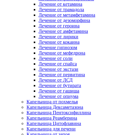
Лечение от кетамина
Лечение от трамадола
Лечение от метамфетамина
Лечение от дезоморфина
Лечение от героина
Лечение от амфетамина
Лечение от лирики
Лечение от кокаина
Лечение гипнозом
Лечение от мефедрона
Лечение от соли
Лечение от спайса
Лечение от экстази
Лечение от первитина
Лечение от ЛСД
Лечение от бутирата
Лечение от гашиша
Лечение от опиума
Капельница от похмелья
Капельница Дексаметазона
Капельница Пентоксифиллина
Капельница Реамберина
Капельница Цитофлавина
Капельница для печени
Капельница от запоя