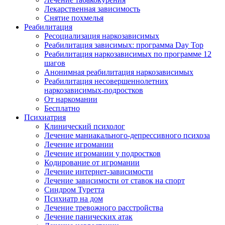
Лекарственная зависимость
Снятие похмелья
Реабилитация
Ресоциализация наркозависимых
Реабилитация зависимых: программа Day Top
Реабилитация наркозависимых по программе 12
шагов
Анонимная реабилитация наркозависимых
Реабилитация несовершеннолетних
наркозависимых-подростков
От наркомании
Бесплатно
Психиатрия
Клинический психолог
Лечение маниакального-депрессивного психоза
Лечение игромании
Лечение игромании у подростков
Кодирование от игромании
Лечение интернет-зависимости
Лечение зависимости от ставок на спорт
Синдром Туретта
Психиатр на дом
Лечение тревожного расстройства
Лечение панических атак