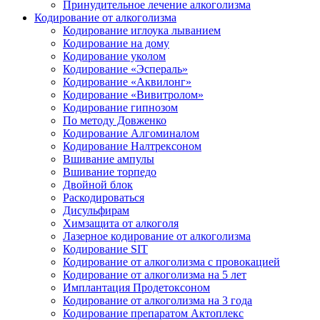
Принудительное лечение алкоголизма
Кодирование от алкоголизма
Кодирование иглоука лыванием
Кодирование на дому
Кодирование уколом
Кодирование «Эспераль»
Кодирование «Аквилонг»
Кодирование «Вивитролом»
Кодирование гипнозом
По методу Довженко
Кодирование Алгоминалом
Кодирование Налтрексоном
Вшивание ампулы
Вшивание торпедо
Двойной блок
Раскодироваться
Дисульфирам
Химзащита от алкоголя
Лазерное кодирование от алкоголизма
Кодирование SIT
Кодирование от алкоголизма с провокацией
Кодирование от алкоголизма на 5 лет
Имплантация Продетоксоном
Кодирование от алкоголизма на 3 года
Кодирование препаратом Актоплекс