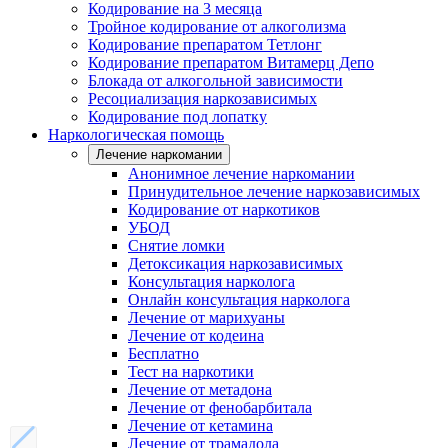
Кодирование на 3 месяца
Тройное кодирование от алкоголизма
Кодирование препаратом Тетлонг
Кодирование препаратом Витамерц Депо
Блокада от алкогольной зависимости
Ресоциализация наркозависимых
Кодирование под лопатку
Наркологическая помощь
Лечение наркомании
Анонимное лечение наркомании
Принудительное лечение наркозависимых
Кодирование от наркотиков
УБОД
Снятие ломки
Детоксикация наркозависимых
Консультация нарколога
Онлайн консультация нарколога
Лечение от марихуаны
Лечение от кодеина
Бесплатно
Тест на наркотики
Лечение от метадона
Лечение от фенобарбитала
Лечение от кетамина
Лечение от трамадола