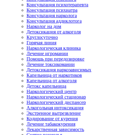
Консультация психотерапевта
Консультация психиатра
Консультация нарколога
Консультация аддиклотога
Нарколог на дом
Детоксикация от алкоголя
Круглосуточно
Горячая линия
Наркологическая клиника
Лечение игромании
Помощь при передозировке
Лечение токсикомании
Детоксикация наркозависимых
Капельница от наркотиков
Капельница от алкоголя
Детокс капельница
Наркологический центр
Наркологический стационар
Наркологический диспансер
Алкогольная интоксикация
Экстренное вытрезвление
Кодирование от курения
Лечение табакокурения
Лекарственная зависимость
Снятие похмелья