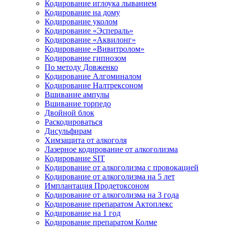
Кодирование иглоука лыванием
Кодирование на дому
Кодирование уколом
Кодирование «Эспераль»
Кодирование «Аквилонг»
Кодирование «Вивитролом»
Кодирование гипнозом
По методу Довженко
Кодирование Алгоминалом
Кодирование Налтрексоном
Вшивание ампулы
Вшивание торпедо
Двойной блок
Раскодироваться
Дисульфирам
Химзащита от алкоголя
Лазерное кодирование от алкоголизма
Кодирование SIT
Кодирование от алкоголизма с провокацией
Кодирование от алкоголизма на 5 лет
Имплантация Продетоксоном
Кодирование от алкоголизма на 3 года
Кодирование препаратом Актоплекс
Кодирование на 1 год
Кодирование препаратом Колме