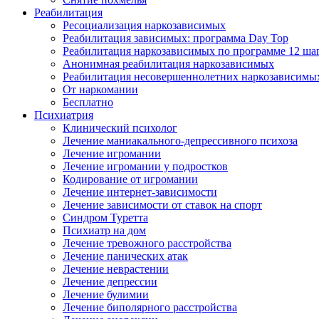
Реабилитация
Ресоциализация наркозависимых
Реабилитация зависимых: программа Day Top
Реабилитация наркозависимых по программе 12 ша
Анонимная реабилитация наркозависимых
Реабилитация несовершеннолетних наркозависимы
От наркомании
Бесплатно
Психиатрия
Клинический психолог
Лечение маниакального-депрессивного психоза
Лечение игромании
Лечение игромании у подростков
Кодирование от игромании
Лечение интернет-зависимости
Лечение зависимости от ставок на спорт
Синдром Туретта
Психиатр на дом
Лечение тревожного расстройства
Лечение панических атак
Лечение неврастении
Лечение депрессии
Лечение булимии
Лечение биполярного расстройства