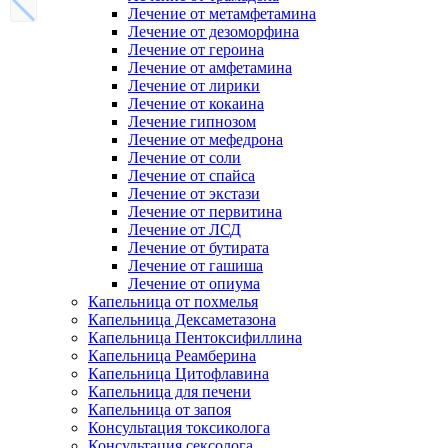
Лечение от метамфетамина
Лечение от дезоморфина
Лечение от героина
Лечение от амфетамина
Лечение от лирики
Лечение от кокаина
Лечение гипнозом
Лечение от мефедрона
Лечение от соли
Лечение от спайса
Лечение от экстази
Лечение от первитина
Лечение от ЛСД
Лечение от бутирата
Лечение от гашиша
Лечение от опиума
Капельница от похмелья
Капельница Дексаметазона
Капельница Пентоксифиллина
Капельница Реамберина
Капельница Цитофлавина
Капельница для печени
Капельница от запоя
Консультация токсиколога
Консультация сексолога