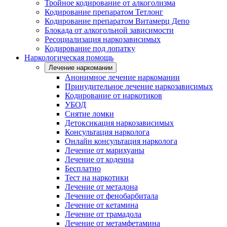
Тройное кодирование от алкоголизма
Кодирование препаратом Тетлонг
Кодирование препаратом Витамерц Депо
Блокада от алкогольной зависимости
Ресоциализация наркозависимых
Кодирование под лопатку
Наркологическая помощь
Лечение наркомании
Анонимное лечение наркомании
Принудительное лечение наркозависимых
Кодирование от наркотиков
УБОД
Снятие ломки
Детоксикация наркозависимых
Консультация нарколога
Онлайн консультация нарколога
Лечение от марихуаны
Лечение от кодеина
Бесплатно
Тест на наркотики
Лечение от метадона
Лечение от фенобарбитала
Лечение от кетамина
Лечение от трамадола
Лечение от метамфетамина