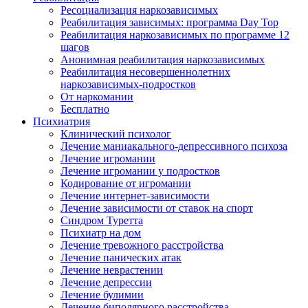
Ресоциализация наркозависимых
Реабилитация зависимых: программа Day Top
Реабилитация наркозависимых по программе 12
шагов
Анонимная реабилитация наркозависимых
Реабилитация несовершеннолетних
наркозависимых-подростков
От наркомании
Бесплатно
Психиатрия
Клинический психолог
Лечение маниакального-депрессивного психоза
Лечение игромании
Лечение игромании у подростков
Кодирование от игромании
Лечение интернет-зависимости
Лечение зависимости от ставок на спорт
Синдром Туретта
Психиатр на дом
Лечение тревожного расстройства
Лечение панических атак
Лечение неврастении
Лечение депрессии
Лечение булимии
Лечение биполярного расстройства