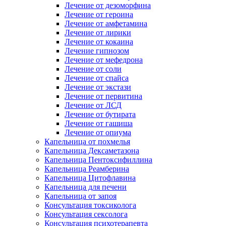
Лечение от дезоморфина
Лечение от героина
Лечение от амфетамина
Лечение от лирики
Лечение от кокаина
Лечение гипнозом
Лечение от мефедрона
Лечение от соли
Лечение от спайса
Лечение от экстази
Лечение от первитина
Лечение от ЛСД
Лечение от бутирата
Лечение от гашиша
Лечение от опиума
Капельница от похмелья
Капельница Дексаметазона
Капельница Пентоксифиллина
Капельница Реамберина
Капельница Цитофлавина
Капельница для печени
Капельница от запоя
Консультация токсиколога
Консультация сексолога
Консультация психотерапевта