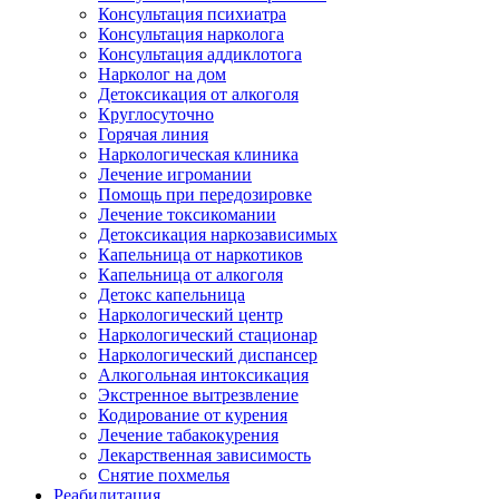
Консультация психиатра
Консультация нарколога
Консультация аддиклотога
Нарколог на дом
Детоксикация от алкоголя
Круглосуточно
Горячая линия
Наркологическая клиника
Лечение игромании
Помощь при передозировке
Лечение токсикомании
Детоксикация наркозависимых
Капельница от наркотиков
Капельница от алкоголя
Детокс капельница
Наркологический центр
Наркологический стационар
Наркологический диспансер
Алкогольная интоксикация
Экстренное вытрезвление
Кодирование от курения
Лечение табакокурения
Лекарственная зависимость
Снятие похмелья
Реабилитация