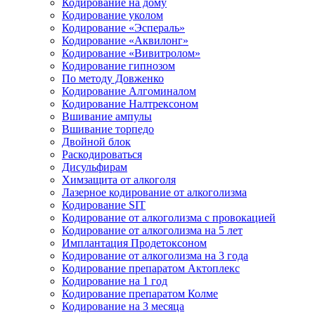
Кодирование на дому
Кодирование уколом
Кодирование «Эспераль»
Кодирование «Аквилонг»
Кодирование «Вивитролом»
Кодирование гипнозом
По методу Довженко
Кодирование Алгоминалом
Кодирование Налтрексоном
Вшивание ампулы
Вшивание торпедо
Двойной блок
Раскодироваться
Дисульфирам
Химзащита от алкоголя
Лазерное кодирование от алкоголизма
Кодирование SIT
Кодирование от алкоголизма с провокацией
Кодирование от алкоголизма на 5 лет
Имплантация Продетоксоном
Кодирование от алкоголизма на 3 года
Кодирование препаратом Актоплекс
Кодирование на 1 год
Кодирование препаратом Колме
Кодирование на 3 месяца