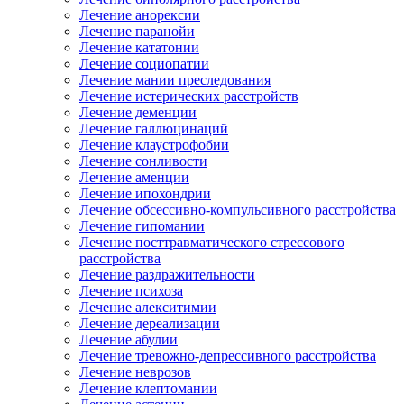
Лечение анорексии
Лечение паранойи
Лечение кататонии
Лечение социопатии
Лечение мании преследования
Лечение истерических расстройств
Лечение деменции
Лечение галлюцинаций
Лечение клаустрофобии
Лечение сонливости
Лечение аменции
Лечение ипохондрии
Лечение обсессивно-компульсивного расстройства
Лечение гипомании
Лечение посттравматического стрессового
расстройства
Лечение раздражительности
Лечение психоза
Лечение алекситимии
Лечение дереализации
Лечение абулии
Лечение тревожно-депрессивного расстройства
Лечение неврозов
Лечение клептомании