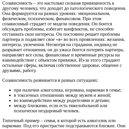
Созависимость – это настолько сильная привязанность к
другому человеку, что доходит до патологического поведения.
Она формируется на разных уровнях: эмоциональном,
физическом, психическом, финансовом. При этом
созависимый страдает от модели поведения. Он боится
обсуждать проблемы, избегает конфликтов, не способен
отстаивать свои интересы. Он постоянно решает проблемы
партнера и подавляет свое «я» во всех проявлениях: желания,
интересы, увлечения. Несмотря на страдания, индивид не
разрывает отношения, он до ужаса боится потерять партнера,
направляет все силы, финансовые и временные ресурсы на
взаимодействие с объектом привязки. Из-за этого страдают
остальные сферы, включая собственное здоровье, общение с
друзьями, работу.
Созависимость развивается в разных ситуациях:
при наличии алкоголика, игромана, наркоман в семье;
в токсичных отношениях между мужем и женой;
во взаимодействии между родителями и детьми;
между близкими, если есть тяжелобольной или
психически нездоровый человек.
Типичный пример – семья, в которой есть алкоголик или
наркоман. Под его пристрастие подстраиваются близкие. Они