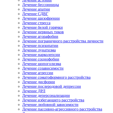
Лечение астении
Лечение бессонницы
Лечение апатии
Лечение СДВГ
Лечение шизофрении
Лечение стресса
Лечение белой горячки
Лечение нервных тиков
Лечение агорафобии
Лечение пограничного расстройства личности
Лечение психопатии
Лечение лунатизма
Лечение нарколепсии
Лечение социофобии
Лечение шопоголизма
Лечение созависимости
Лечение агрессии
Лечение соматоформного расстройства
Лечение дисфории
Лечение послеродовой депрессии
Лечение ДРЛ
Лечение деперсонализации
Лечение избегающего расстройства
Лечение любовной зависимости
Лечение пассивно-агрессивного расстройства