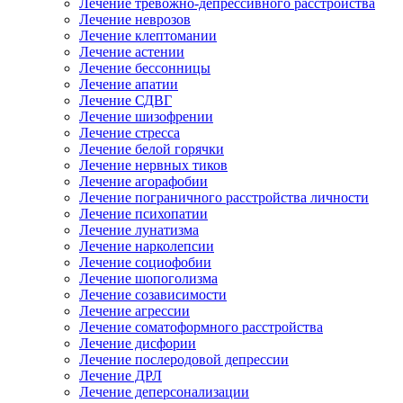
Лечение тревожно-депрессивного расстройства
Лечение неврозов
Лечение клептомании
Лечение астении
Лечение бессонницы
Лечение апатии
Лечение СДВГ
Лечение шизофрении
Лечение стресса
Лечение белой горячки
Лечение нервных тиков
Лечение агорафобии
Лечение пограничного расстройства личности
Лечение психопатии
Лечение лунатизма
Лечение нарколепсии
Лечение социофобии
Лечение шопоголизма
Лечение созависимости
Лечение агрессии
Лечение соматоформного расстройства
Лечение дисфории
Лечение послеродовой депрессии
Лечение ДРЛ
Лечение деперсонализации