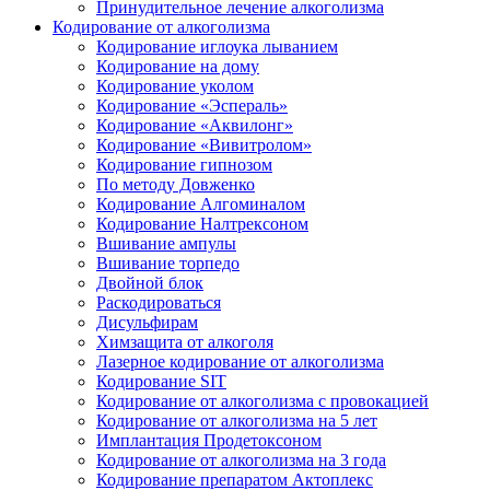
Принудительное лечение алкоголизма
Кодирование от алкоголизма
Кодирование иглоука лыванием
Кодирование на дому
Кодирование уколом
Кодирование «Эспераль»
Кодирование «Аквилонг»
Кодирование «Вивитролом»
Кодирование гипнозом
По методу Довженко
Кодирование Алгоминалом
Кодирование Налтрексоном
Вшивание ампулы
Вшивание торпедо
Двойной блок
Раскодироваться
Дисульфирам
Химзащита от алкоголя
Лазерное кодирование от алкоголизма
Кодирование SIT
Кодирование от алкоголизма с провокацией
Кодирование от алкоголизма на 5 лет
Имплантация Продетоксоном
Кодирование от алкоголизма на 3 года
Кодирование препаратом Актоплекс