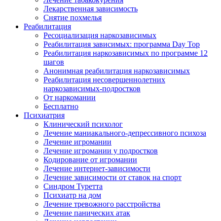
Лекарственная зависимость
Снятие похмелья
Реабилитация
Ресоциализация наркозависимых
Реабилитация зависимых: программа Day Top
Реабилитация наркозависимых по программе 12
шагов
Анонимная реабилитация наркозависимых
Реабилитация несовершеннолетних
наркозависимых-подростков
От наркомании
Бесплатно
Психиатрия
Клинический психолог
Лечение маниакального-депрессивного психоза
Лечение игромании
Лечение игромании у подростков
Кодирование от игромании
Лечение интернет-зависимости
Лечение зависимости от ставок на спорт
Синдром Туретта
Психиатр на дом
Лечение тревожного расстройства
Лечение панических атак