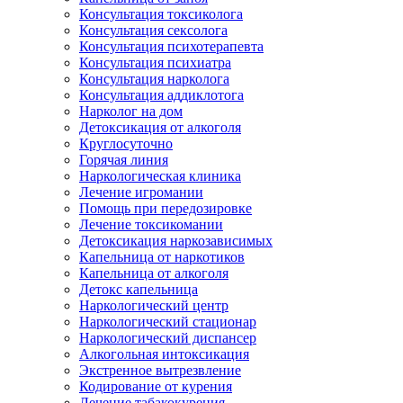
Консультация токсиколога
Консультация сексолога
Консультация психотерапевта
Консультация психиатра
Консультация нарколога
Консультация аддиклотога
Нарколог на дом
Детоксикация от алкоголя
Круглосуточно
Горячая линия
Наркологическая клиника
Лечение игромании
Помощь при передозировке
Лечение токсикомании
Детоксикация наркозависимых
Капельница от наркотиков
Капельница от алкоголя
Детокс капельница
Наркологический центр
Наркологический стационар
Наркологический диспансер
Алкогольная интоксикация
Экстренное вытрезвление
Кодирование от курения
Лечение табакокурения