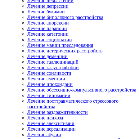
Лечение неврастении
Лечение депрессии
Лечение булимии
Лечение биполярного расстройства
Лечение анорексии
Лечение паранойи
Лечение кататонии
Лечение социопатии
Лечение мании преследования
Лечение истерических расстройств
Лечение деменции
Лечение галлюцинаций
Лечение клаустрофобии
Лечение сонливости
Лечение аменции
Лечение ипохондрии
Лечение обсессивно-компульсивного расстройства
Лечение гипомании
Лечение посттравматического стрессового
расстройства
Лечение раздражительности
Лечение психоза
Лечение алекситимии
Лечение дереализации
Лечение абулии