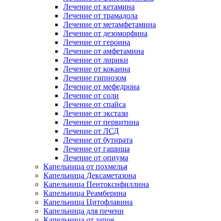
Лечение от кетамина
Лечение от трамадола
Лечение от метамфетамина
Лечение от дезоморфина
Лечение от героина
Лечение от амфетамина
Лечение от лирики
Лечение от кокаина
Лечение гипнозом
Лечение от мефедрона
Лечение от соли
Лечение от спайса
Лечение от экстази
Лечение от первитина
Лечение от ЛСД
Лечение от бутирата
Лечение от гашиша
Лечение от опиума
Капельница от похмелья
Капельница Дексаметазона
Капельница Пентоксифиллина
Капельница Реамберина
Капельница Цитофлавина
Капельница для печени
Капельница от запоя