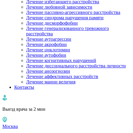
Лечение избегающего расстройства
Лечение любовной зависимости
Лечение пассивно-агрессивного расстройства
Лечение синдрома нарушения памяти
Лечение дисморфофобии
Лечение генерализованного тревожного
расстройства
Лечение аутоагрессии
Лечение акрофобии
Лечение циклотимии
Лечение аутофобии
Лечение когнитивных нарушений
Лечение диссоциального расстройства личности
Лечение анозогнозии
Лечение аффективных расстройств
Лечение мании величия
Контакты
Выезд врача за 2 мин
Москва