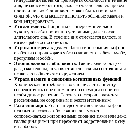
гиперсомнии является чрезмерная сонливость в течение
дня, независимо от того, сколько часов человек провел в
постели ночью. Сонливость может быть настолько
сильной, что она мешает выполнять обычные задачи и
концентрироваться.
Утомляемость
. Пациенты с гиперсомнией часто
чувствуют себя постоянно уставшими, даже после
длительного сна. В течение дня отмечается вялость и
низкая работоспособность.
Утрата интереса к делам
. Часто гиперсомния на фоне
слабости сопровождается безразличием к работе, учебе,
прогулкам и хобби.
Эмоциональная лабильность
. Такие люди зачастую
раздражительны, неудовлетворены своим состоянием и
не желают общаться с окружением.
Утрата памяти и снижение когнитивных функций
.
Хроническая потребность во сне не дает пациенту
сосредоточить свое внимание на ситуации и принять
необходимое решение. Человек со стороны кажется
рассеянным, не собранным и безответственным.
Галлюцинации
. Если гиперсомния возникла на фоне
психиатрического заболевания, она может
сопровождаться живописными сновидениями или даже
галлюцинациями при переходе от бодрствования к сну
и наоборот.