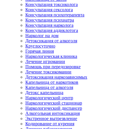
Консультация токсиколога
Консультация сексолога
Консультация психотерапевта
Консультация психиатра
Консультация нарколога
Консультация аддиклотога
Нарколог на дом
Детоксикация от алкоголя
Круглосуточно
Горячая линия
Наркологическая клиника
Лечение игромании
Помощь при передозировке
Лечение токсикомании
Детоксикация наркозависимых
Капельница от наркотиков
Капельница от алкоголя
Детокс капельница
Наркологический центр
Наркологический стационар
Наркологический диспансер
Алкогольная интоксикация
Экстренное вытрезвление
Кодирование от курения
Лечение табакокурения