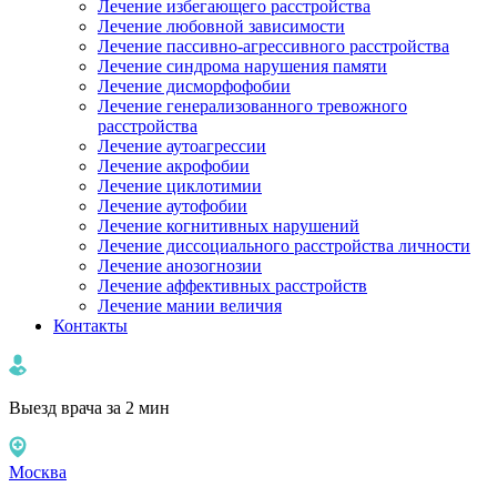
Лечение избегающего расстройства
Лечение любовной зависимости
Лечение пассивно-агрессивного расстройства
Лечение синдрома нарушения памяти
Лечение дисморфофобии
Лечение генерализованного тревожного
расстройства
Лечение аутоагрессии
Лечение акрофобии
Лечение циклотимии
Лечение аутофобии
Лечение когнитивных нарушений
Лечение диссоциального расстройства личности
Лечение анозогнозии
Лечение аффективных расстройств
Лечение мании величия
Контакты
Выезд врача за 2 мин
Москва