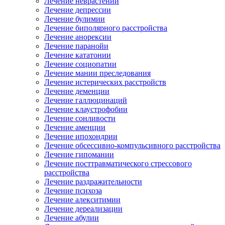
Лечение неврастении
Лечение депрессии
Лечение булимии
Лечение биполярного расстройства
Лечение анорексии
Лечение паранойи
Лечение кататонии
Лечение социопатии
Лечение мании преследования
Лечение истерических расстройств
Лечение деменции
Лечение галлюцинаций
Лечение клаустрофобии
Лечение сонливости
Лечение аменции
Лечение ипохондрии
Лечение обсессивно-компульсивного расстройства
Лечение гипомании
Лечение посттравматического стрессового
расстройства
Лечение раздражительности
Лечение психоза
Лечение алекситимии
Лечение дереализации
Лечение абулии