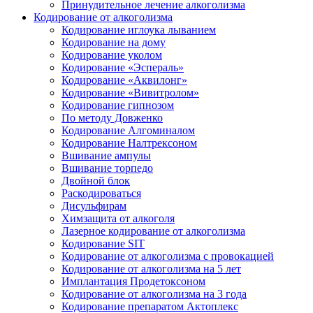
Принудительное лечение алкоголизма
Кодирование от алкоголизма
Кодирование иглоука лыванием
Кодирование на дому
Кодирование уколом
Кодирование «Эспераль»
Кодирование «Аквилонг»
Кодирование «Вивитролом»
Кодирование гипнозом
По методу Довженко
Кодирование Алгоминалом
Кодирование Налтрексоном
Вшивание ампулы
Вшивание торпедо
Двойной блок
Раскодироваться
Дисульфирам
Химзащита от алкоголя
Лазерное кодирование от алкоголизма
Кодирование SIT
Кодирование от алкоголизма с провокацией
Кодирование от алкоголизма на 5 лет
Имплантация Продетоксоном
Кодирование от алкоголизма на 3 года
Кодирование препаратом Актоплекс