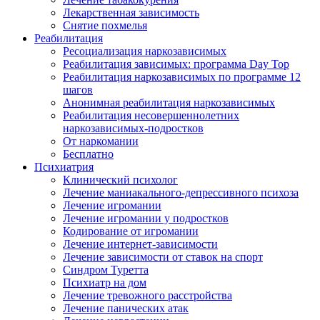
Лекарственная зависимость
Снятие похмелья
Реабилитация
Ресоциализация наркозависимых
Реабилитация зависимых: программа Day Top
Реабилитация наркозависимых по программе 12
шагов
Анонимная реабилитация наркозависимых
Реабилитация несовершеннолетних
наркозависимых-подростков
От наркомании
Бесплатно
Психиатрия
Клинический психолог
Лечение маниакального-депрессивного психоза
Лечение игромании
Лечение игромании у подростков
Кодирование от игромании
Лечение интернет-зависимости
Лечение зависимости от ставок на спорт
Синдром Туретта
Психиатр на дом
Лечение тревожного расстройства
Лечение панических атак