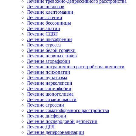
Лечение тревожно-депрессивного расстройства
Лечение неврозов
Лечение клептомании
Лечение астении
Лечение бессонницы
Лечение апатии
Лечение СДВГ
Лечение шизофрении
Лечение стресса
Лечение белой горячки
Лечение нервных тиков
Лечение агорафобии
Лечение пограничного расстройства личности
Лечение психопатии
Лечение лунатизма
Лечение нарколепсии
Лечение социофобии
Лечение шопоголизма
Лечение созависимости
Лечение агрессии
Лечение соматоформного расстройства
Лечение дисфории
Лечение послеродовой депрессии
Лечение ДРЛ
Лечение деперсонализации