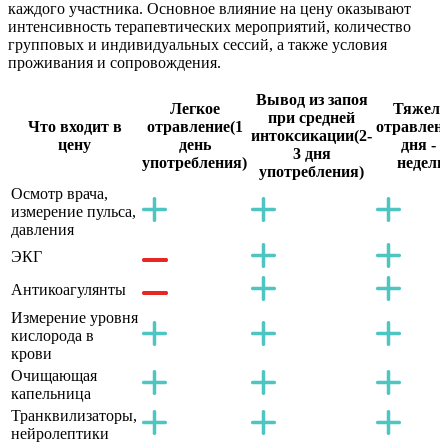
каждого участника. Основное влияние на цену оказывают
интенсивность терапевтических мероприятий, количество
групповых и индивидуальных сессий, а также условия
проживания и сопровождения.
Вывод из запоя
Легкое
Тяжело
при средней
Что входит в
отравление
(1
отравлен
интоксикации
(2-
цену
день
дня - 2
3 дня
употребления)
недели
употребления)
Осмотр врача,
измерение пульса,
давления
ЭКГ
Антикоагулянты
Измерение уровня
кислорода в
крови
Очищающая
капельница
Транквилизаторы,
нейролептики