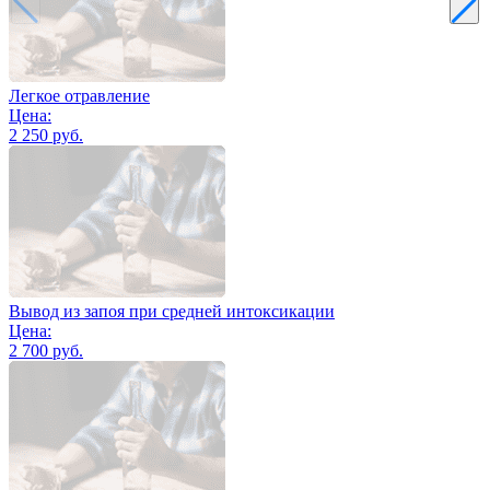
Легкое отравление
Цена:
2 250 руб.
Вывод из запоя при средней интоксикации
Цена:
2 700 руб.