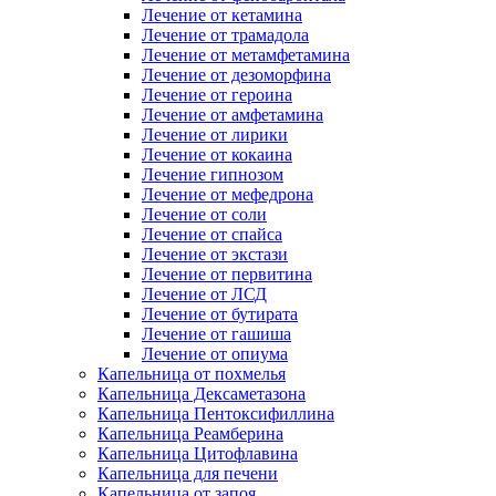
Лечение от кетамина
Лечение от трамадола
Лечение от метамфетамина
Лечение от дезоморфина
Лечение от героина
Лечение от амфетамина
Лечение от лирики
Лечение от кокаина
Лечение гипнозом
Лечение от мефедрона
Лечение от соли
Лечение от спайса
Лечение от экстази
Лечение от первитина
Лечение от ЛСД
Лечение от бутирата
Лечение от гашиша
Лечение от опиума
Капельница от похмелья
Капельница Дексаметазона
Капельница Пентоксифиллина
Капельница Реамберина
Капельница Цитофлавина
Капельница для печени
Капельница от запоя