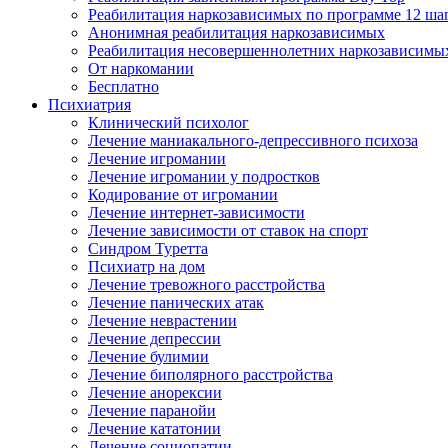
Реабилитация наркозависимых по программе 12 ша
Анонимная реабилитация наркозависимых
Реабилитация несовершеннолетних наркозависимы
От наркомании
Бесплатно
Психиатрия
Клинический психолог
Лечение маниакального-депрессивного психоза
Лечение игромании
Лечение игромании у подростков
Кодирование от игромании
Лечение интернет-зависимости
Лечение зависимости от ставок на спорт
Синдром Туретта
Психиатр на дом
Лечение тревожного расстройства
Лечение панических атак
Лечение неврастении
Лечение депрессии
Лечение булимии
Лечение биполярного расстройства
Лечение анорексии
Лечение паранойи
Лечение кататонии
Лечение социопатии