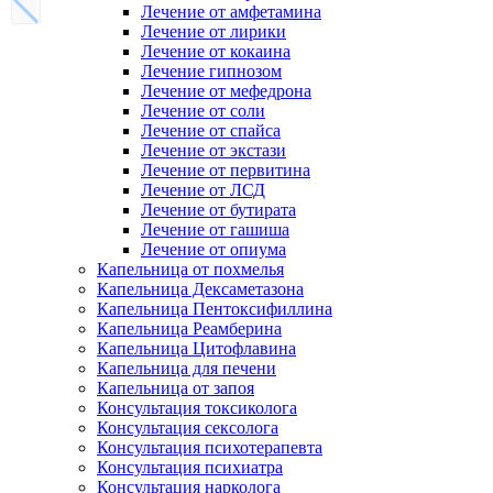
Лечение от амфетамина
Лечение от лирики
Лечение от кокаина
Лечение гипнозом
Лечение от мефедрона
Лечение от соли
Лечение от спайса
Лечение от экстази
Лечение от первитина
Лечение от ЛСД
Лечение от бутирата
Лечение от гашиша
Лечение от опиума
Капельница от похмелья
Капельница Дексаметазона
Капельница Пентоксифиллина
Капельница Реамберина
Капельница Цитофлавина
Капельница для печени
Капельница от запоя
Консультация токсиколога
Консультация сексолога
Консультация психотерапевта
Консультация психиатра
Консультация нарколога