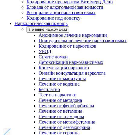
Кодирование препаратом Витамерц Депо
Блокада от алкогольной зависимости
Ресоциализация наркозависимых
Кодирование под лопатку
Наркологическая помощь
Лечение наркомании
Анонимное лечение наркомании
Принудительное лечение наркозависимых
Кодирование от наркотиков
УБОД
Снятие ломки
Детоксикация наркозависимых
Консультация нарколога
Онлайн консультация нарколога
Лечение от марихуаны
Лечение от кодеина
Бесплатно
Тест на наркотики
Лечение от метадона
Лечение от фенобарбитала
Лечение от кетамина
Лечение от трамадола
Лечение от метамфетамина
Лечение от дезоморфина
Лечение от героина