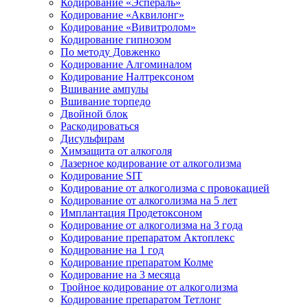
Кодирование «Эспераль»
Кодирование «Аквилонг»
Кодирование «Вивитролом»
Кодирование гипнозом
По методу Довженко
Кодирование Алгоминалом
Кодирование Налтрексоном
Вшивание ампулы
Вшивание торпедо
Двойной блок
Раскодироваться
Дисульфирам
Химзащита от алкоголя
Лазерное кодирование от алкоголизма
Кодирование SIT
Кодирование от алкоголизма с провокацией
Кодирование от алкоголизма на 5 лет
Имплантация Продетоксоном
Кодирование от алкоголизма на 3 года
Кодирование препаратом Актоплекс
Кодирование на 1 год
Кодирование препаратом Колме
Кодирование на 3 месяца
Тройное кодирование от алкоголизма
Кодирование препаратом Тетлонг