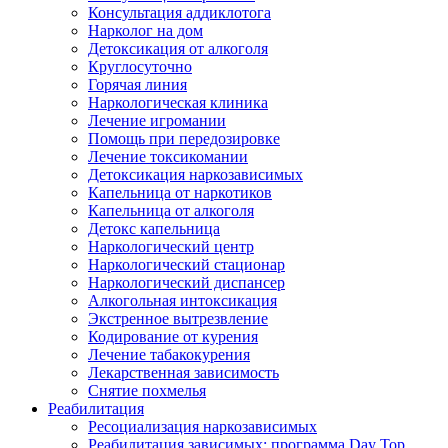
Консультация аддиклотога
Нарколог на дом
Детоксикация от алкоголя
Круглосуточно
Горячая линия
Наркологическая клиника
Лечение игромании
Помощь при передозировке
Лечение токсикомании
Детоксикация наркозависимых
Капельница от наркотиков
Капельница от алкоголя
Детокс капельница
Наркологический центр
Наркологический стационар
Наркологический диспансер
Алкогольная интоксикация
Экстренное вытрезвление
Кодирование от курения
Лечение табакокурения
Лекарственная зависимость
Снятие похмелья
Реабилитация
Ресоциализация наркозависимых
Реабилитация зависимых: программа Day Top