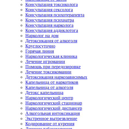
Консультация токсиколога
Консультация сексолога
Консультация психотерапевта
Консультация психиатра
Консультация нарколога
Консультация аддиклотога
Нарколог на дом
Детоксикация от алкоголя
Круглосуточно
Горячая линия
Наркологическая клиника
Лечение игромании
Помощь при передозировке
Лечение токсикомании
Детоксикация наркозависимых
Капельница от наркотиков
Капельница от алкоголя
Детокс капельница
Наркологический центр
Наркологический стационар
Наркологический диспансер
Алкогольная интоксикация
Экстренное вытрезвление
Кодирование от курения
Лечение табакокурения