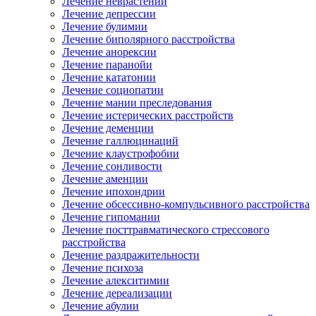
Лечение неврастении
Лечение депрессии
Лечение булимии
Лечение биполярного расстройства
Лечение анорексии
Лечение паранойи
Лечение кататонии
Лечение социопатии
Лечение мании преследования
Лечение истерических расстройств
Лечение деменции
Лечение галлюцинаций
Лечение клаустрофобии
Лечение сонливости
Лечение аменции
Лечение ипохондрии
Лечение обсессивно-компульсивного расстройства
Лечение гипомании
Лечение посттравматического стрессового
расстройства
Лечение раздражительности
Лечение психоза
Лечение алекситимии
Лечение дереализации
Лечение абулии