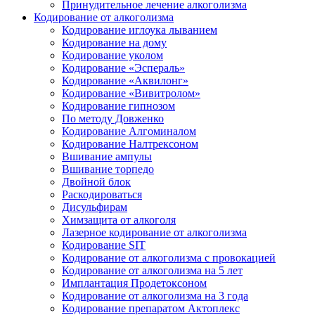
Принудительное лечение алкоголизма
Кодирование от алкоголизма
Кодирование иглоука лыванием
Кодирование на дому
Кодирование уколом
Кодирование «Эспераль»
Кодирование «Аквилонг»
Кодирование «Вивитролом»
Кодирование гипнозом
По методу Довженко
Кодирование Алгоминалом
Кодирование Налтрексоном
Вшивание ампулы
Вшивание торпедо
Двойной блок
Раскодироваться
Дисульфирам
Химзащита от алкоголя
Лазерное кодирование от алкоголизма
Кодирование SIT
Кодирование от алкоголизма с провокацией
Кодирование от алкоголизма на 5 лет
Имплантация Продетоксоном
Кодирование от алкоголизма на 3 года
Кодирование препаратом Актоплекс