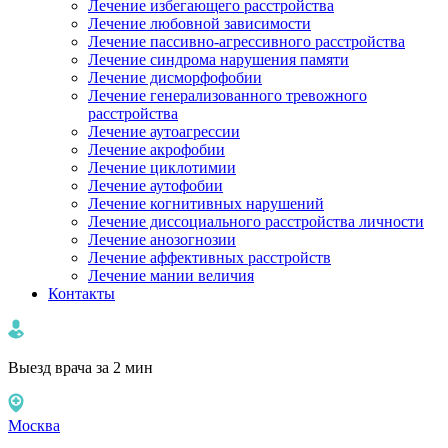
Лечение избегающего расстройства
Лечение любовной зависимости
Лечение пассивно-агрессивного расстройства
Лечение синдрома нарушения памяти
Лечение дисморфофобии
Лечение генерализованного тревожного
расстройства
Лечение аутоагрессии
Лечение акрофобии
Лечение циклотимии
Лечение аутофобии
Лечение когнитивных нарушений
Лечение диссоциального расстройства личности
Лечение анозогнозии
Лечение аффективных расстройств
Лечение мании величия
Контакты
Выезд врача за 2 мин
Москва