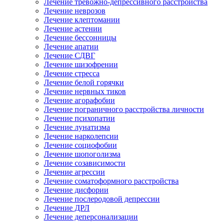
Лечение тревожно-депрессивного расстройства
Лечение неврозов
Лечение клептомании
Лечение астении
Лечение бессонницы
Лечение апатии
Лечение СДВГ
Лечение шизофрении
Лечение стресса
Лечение белой горячки
Лечение нервных тиков
Лечение агорафобии
Лечение пограничного расстройства личности
Лечение психопатии
Лечение лунатизма
Лечение нарколепсии
Лечение социофобии
Лечение шопоголизма
Лечение созависимости
Лечение агрессии
Лечение соматоформного расстройства
Лечение дисфории
Лечение послеродовой депрессии
Лечение ДРЛ
Лечение деперсонализации