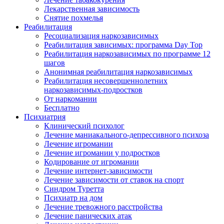
Лекарственная зависимость
Снятие похмелья
Реабилитация
Ресоциализация наркозависимых
Реабилитация зависимых: программа Day Top
Реабилитация наркозависимых по программе 12
шагов
Анонимная реабилитация наркозависимых
Реабилитация несовершеннолетних
наркозависимых-подростков
От наркомании
Бесплатно
Психиатрия
Клинический психолог
Лечение маниакального-депрессивного психоза
Лечение игромании
Лечение игромании у подростков
Кодирование от игромании
Лечение интернет-зависимости
Лечение зависимости от ставок на спорт
Синдром Туретта
Психиатр на дом
Лечение тревожного расстройства
Лечение панических атак