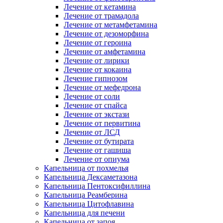
Лечение от кетамина
Лечение от трамадола
Лечение от метамфетамина
Лечение от дезоморфина
Лечение от героина
Лечение от амфетамина
Лечение от лирики
Лечение от кокаина
Лечение гипнозом
Лечение от мефедрона
Лечение от соли
Лечение от спайса
Лечение от экстази
Лечение от первитина
Лечение от ЛСД
Лечение от бутирата
Лечение от гашиша
Лечение от опиума
Капельница от похмелья
Капельница Дексаметазона
Капельница Пентоксифиллина
Капельница Реамберина
Капельница Цитофлавина
Капельница для печени
Капельница от запоя