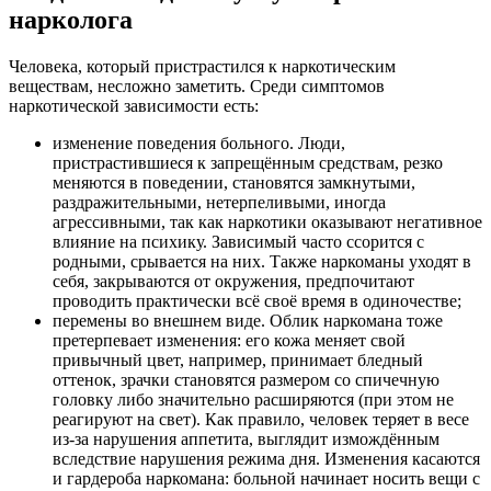
нарколога
Человека, который пристрастился к наркотическим
веществам, несложно заметить. Среди симптомов
наркотической зависимости есть:
изменение поведения больного. Люди,
пристрастившиеся к запрещённым средствам, резко
меняются в поведении, становятся замкнутыми,
раздражительными, нетерпеливыми, иногда
агрессивными, так как наркотики оказывают негативное
влияние на психику. Зависимый часто ссорится с
родными, срывается на них. Также наркоманы уходят в
себя, закрываются от окружения, предпочитают
проводить практически всё своё время в одиночестве;
перемены во внешнем виде. Облик наркомана тоже
претерпевает изменения: его кожа меняет свой
привычный цвет, например, принимает бледный
оттенок, зрачки становятся размером со спичечную
головку либо значительно расширяются (при этом не
реагируют на свет). Как правило, человек теряет в весе
из-за нарушения аппетита, выглядит измождённым
вследствие нарушения режима дня. Изменения касаются
и гардероба наркомана: больной начинает носить вещи с