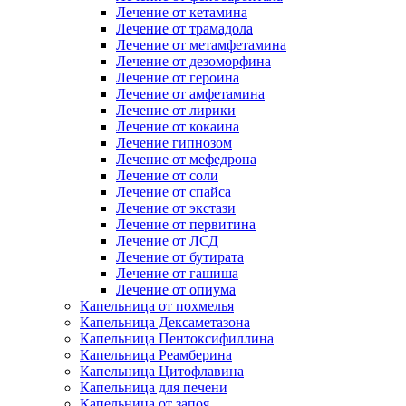
Лечение от кетамина
Лечение от трамадола
Лечение от метамфетамина
Лечение от дезоморфина
Лечение от героина
Лечение от амфетамина
Лечение от лирики
Лечение от кокаина
Лечение гипнозом
Лечение от мефедрона
Лечение от соли
Лечение от спайса
Лечение от экстази
Лечение от первитина
Лечение от ЛСД
Лечение от бутирата
Лечение от гашиша
Лечение от опиума
Капельница от похмелья
Капельница Дексаметазона
Капельница Пентоксифиллина
Капельница Реамберина
Капельница Цитофлавина
Капельница для печени
Капельница от запоя