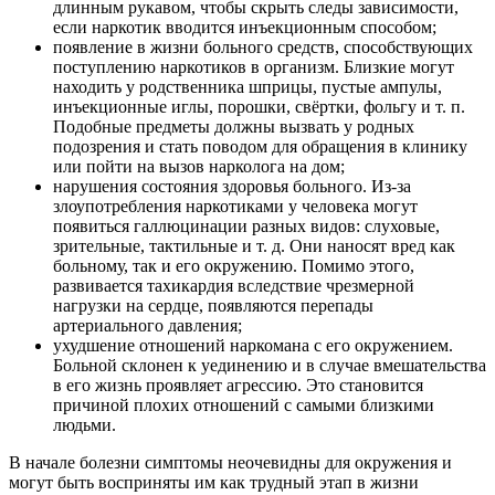
длинным рукавом, чтобы скрыть следы зависимости,
если наркотик вводится инъекционным способом;
появление в жизни больного средств, способствующих
поступлению наркотиков в организм. Близкие могут
находить у родственника шприцы, пустые ампулы,
инъекционные иглы, порошки, свёртки, фольгу и т. п.
Подобные предметы должны вызвать у родных
подозрения и стать поводом для обращения в клинику
или пойти на вызов нарколога на дом;
нарушения состояния здоровья больного. Из-за
злоупотребления наркотиками у человека могут
появиться галлюцинации разных видов: слуховые,
зрительные, тактильные и т. д. Они наносят вред как
больному, так и его окружению. Помимо этого,
развивается тахикардия вследствие чрезмерной
нагрузки на сердце, появляются перепады
артериального давления;
ухудшение отношений наркомана с его окружением.
Больной склонен к уединению и в случае вмешательства
в его жизнь проявляет агрессию. Это становится
причиной плохих отношений с самыми близкими
людьми.
В начале болезни симптомы неочевидны для окружения и
могут быть восприняты им как трудный этап в жизни