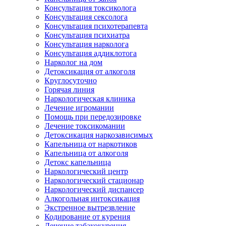
Консультация токсиколога
Консультация сексолога
Консультация психотерапевта
Консультация психиатра
Консультация нарколога
Консультация аддиклотога
Нарколог на дом
Детоксикация от алкоголя
Круглосуточно
Горячая линия
Наркологическая клиника
Лечение игромании
Помощь при передозировке
Лечение токсикомании
Детоксикация наркозависимых
Капельница от наркотиков
Капельница от алкоголя
Детокс капельница
Наркологический центр
Наркологический стационар
Наркологический диспансер
Алкогольная интоксикация
Экстренное вытрезвление
Кодирование от курения
Лечение табакокурения