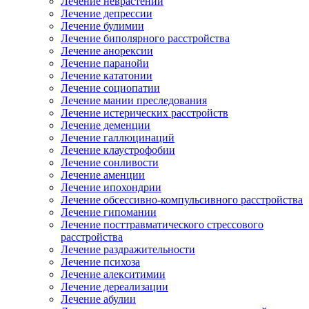
Лечение неврастении
Лечение депрессии
Лечение булимии
Лечение биполярного расстройства
Лечение анорексии
Лечение паранойи
Лечение кататонии
Лечение социопатии
Лечение мании преследования
Лечение истерических расстройств
Лечение деменции
Лечение галлюцинаций
Лечение клаустрофобии
Лечение сонливости
Лечение аменции
Лечение ипохондрии
Лечение обсессивно-компульсивного расстройства
Лечение гипомании
Лечение посттравматического стрессового
расстройства
Лечение раздражительности
Лечение психоза
Лечение алекситимии
Лечение дереализации
Лечение абулии