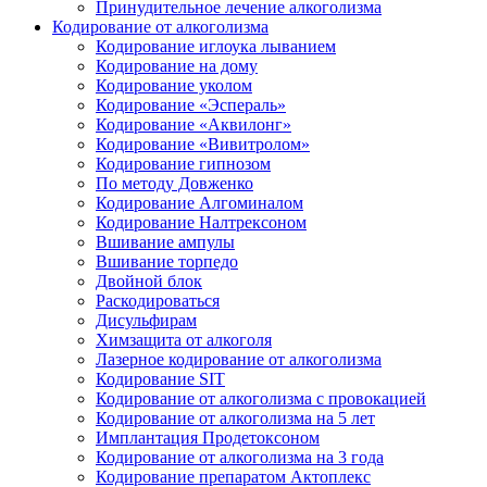
Принудительное лечение алкоголизма
Кодирование от алкоголизма
Кодирование иглоука лыванием
Кодирование на дому
Кодирование уколом
Кодирование «Эспераль»
Кодирование «Аквилонг»
Кодирование «Вивитролом»
Кодирование гипнозом
По методу Довженко
Кодирование Алгоминалом
Кодирование Налтрексоном
Вшивание ампулы
Вшивание торпедо
Двойной блок
Раскодироваться
Дисульфирам
Химзащита от алкоголя
Лазерное кодирование от алкоголизма
Кодирование SIT
Кодирование от алкоголизма с провокацией
Кодирование от алкоголизма на 5 лет
Имплантация Продетоксоном
Кодирование от алкоголизма на 3 года
Кодирование препаратом Актоплекс