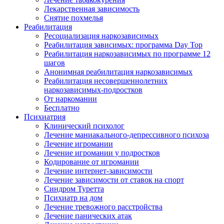
Лекарственная зависимость
Снятие похмелья
Реабилитация
Ресоциализация наркозависимых
Реабилитация зависимых: программа Day Top
Реабилитация наркозависимых по программе 12
шагов
Анонимная реабилитация наркозависимых
Реабилитация несовершеннолетних
наркозависимых-подростков
От наркомании
Бесплатно
Психиатрия
Клинический психолог
Лечение маниакального-депрессивного психоза
Лечение игромании
Лечение игромании у подростков
Кодирование от игромании
Лечение интернет-зависимости
Лечение зависимости от ставок на спорт
Синдром Туретта
Психиатр на дом
Лечение тревожного расстройства
Лечение панических атак