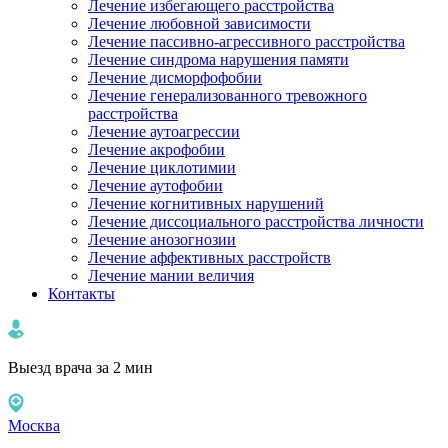
Лечение избегающего расстройства
Лечение любовной зависимости
Лечение пассивно-агрессивного расстройства
Лечение синдрома нарушения памяти
Лечение дисморфофобии
Лечение генерализованного тревожного
расстройства
Лечение аутоагрессии
Лечение акрофобии
Лечение циклотимии
Лечение аутофобии
Лечение когнитивных нарушений
Лечение диссоциального расстройства личности
Лечение анозогнозии
Лечение аффективных расстройств
Лечение мании величия
Контакты
Выезд врача за 2 мин
Москва