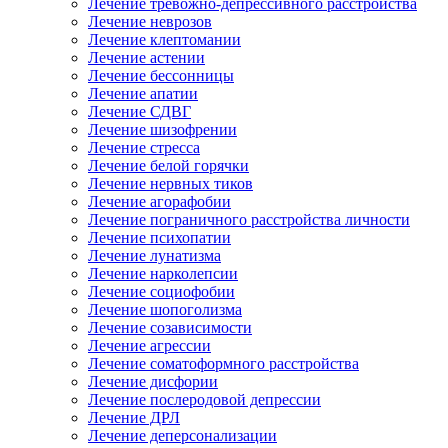
Лечение тревожно-депрессивного расстройства
Лечение неврозов
Лечение клептомании
Лечение астении
Лечение бессонницы
Лечение апатии
Лечение СДВГ
Лечение шизофрении
Лечение стресса
Лечение белой горячки
Лечение нервных тиков
Лечение агорафобии
Лечение пограничного расстройства личности
Лечение психопатии
Лечение лунатизма
Лечение нарколепсии
Лечение социофобии
Лечение шопоголизма
Лечение созависимости
Лечение агрессии
Лечение соматоформного расстройства
Лечение дисфории
Лечение послеродовой депрессии
Лечение ДРЛ
Лечение деперсонализации