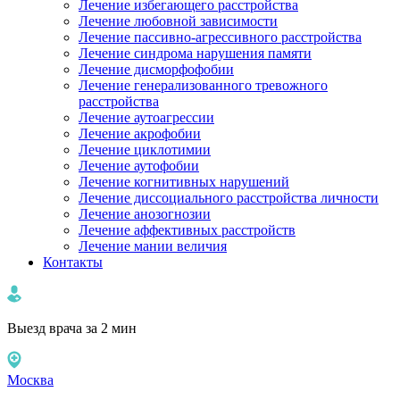
Лечение избегающего расстройства
Лечение любовной зависимости
Лечение пассивно-агрессивного расстройства
Лечение синдрома нарушения памяти
Лечение дисморфофобии
Лечение генерализованного тревожного
расстройства
Лечение аутоагрессии
Лечение акрофобии
Лечение циклотимии
Лечение аутофобии
Лечение когнитивных нарушений
Лечение диссоциального расстройства личности
Лечение анозогнозии
Лечение аффективных расстройств
Лечение мании величия
Контакты
Выезд врача за 2 мин
Москва