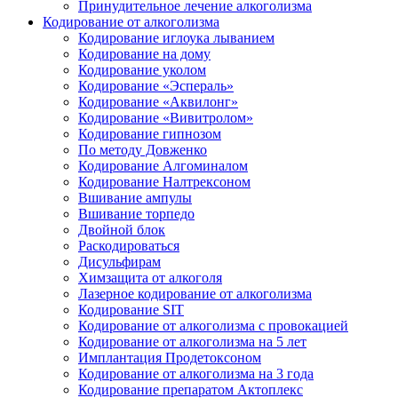
Принудительное лечение алкоголизма
Кодирование от алкоголизма
Кодирование иглоука лыванием
Кодирование на дому
Кодирование уколом
Кодирование «Эспераль»
Кодирование «Аквилонг»
Кодирование «Вивитролом»
Кодирование гипнозом
По методу Довженко
Кодирование Алгоминалом
Кодирование Налтрексоном
Вшивание ампулы
Вшивание торпедо
Двойной блок
Раскодироваться
Дисульфирам
Химзащита от алкоголя
Лазерное кодирование от алкоголизма
Кодирование SIT
Кодирование от алкоголизма с провокацией
Кодирование от алкоголизма на 5 лет
Имплантация Продетоксоном
Кодирование от алкоголизма на 3 года
Кодирование препаратом Актоплекс