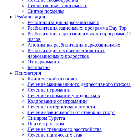
Лекарственная зависимость
Снятие похмелья
Реабилитация
Ресоциализация наркозависимых
Реабилитация зависимых: программа Day Top
Реабилитация наркозависимых по программе 12
шагов
Анонимная реабилитация наркозависимых
Реабилитация несовершеннолетних
наркозависимых-подростков
От наркомании
Бесплатно
Психиатрия
Клинический психолог
Лечение маниакального-депрессивного психоза
Лечение игромании
Лечение игромании у подростков
Кодирование от игромании
Лечение интернет-зависимости
Лечение зависимости от ставок на спорт
Синдром Туретта
Психиатр на дом
Лечение тревожного расстройства
Лечение панических атак