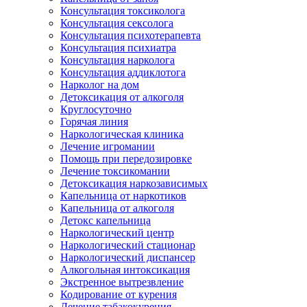
Консультация токсиколога
Консультация сексолога
Консультация психотерапевта
Консультация психиатра
Консультация нарколога
Консультация аддиклотога
Нарколог на дом
Детоксикация от алкоголя
Круглосуточно
Горячая линия
Наркологическая клиника
Лечение игромании
Помощь при передозировке
Лечение токсикомании
Детоксикация наркозависимых
Капельница от наркотиков
Капельница от алкоголя
Детокс капельница
Наркологический центр
Наркологический стационар
Наркологический диспансер
Алкогольная интоксикация
Экстренное вытрезвление
Кодирование от курения
Лечение табакокурения