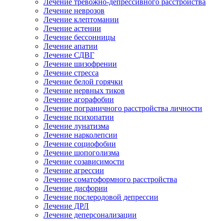
Лечение тревожно-депрессивного расстройства
Лечение неврозов
Лечение клептомании
Лечение астении
Лечение бессонницы
Лечение апатии
Лечение СДВГ
Лечение шизофрении
Лечение стресса
Лечение белой горячки
Лечение нервных тиков
Лечение агорафобии
Лечение пограничного расстройства личности
Лечение психопатии
Лечение лунатизма
Лечение нарколепсии
Лечение социофобии
Лечение шопоголизма
Лечение созависимости
Лечение агрессии
Лечение соматоформного расстройства
Лечение дисфории
Лечение послеродовой депрессии
Лечение ДРЛ
Лечение деперсонализации