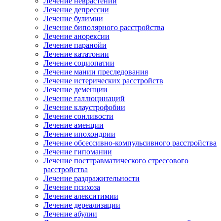
Лечение неврастении
Лечение депрессии
Лечение булимии
Лечение биполярного расстройства
Лечение анорексии
Лечение паранойи
Лечение кататонии
Лечение социопатии
Лечение мании преследования
Лечение истерических расстройств
Лечение деменции
Лечение галлюцинаций
Лечение клаустрофобии
Лечение сонливости
Лечение аменции
Лечение ипохондрии
Лечение обсессивно-компульсивного расстройства
Лечение гипомании
Лечение посттравматического стрессового
расстройства
Лечение раздражительности
Лечение психоза
Лечение алекситимии
Лечение дереализации
Лечение абулии