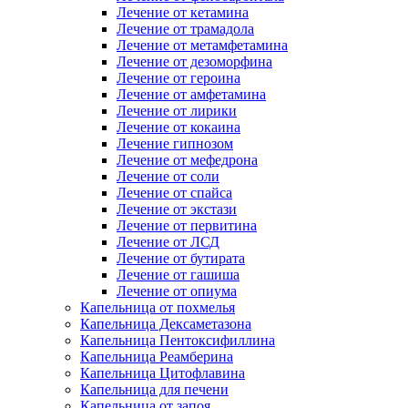
Лечение от кетамина
Лечение от трамадола
Лечение от метамфетамина
Лечение от дезоморфина
Лечение от героина
Лечение от амфетамина
Лечение от лирики
Лечение от кокаина
Лечение гипнозом
Лечение от мефедрона
Лечение от соли
Лечение от спайса
Лечение от экстази
Лечение от первитина
Лечение от ЛСД
Лечение от бутирата
Лечение от гашиша
Лечение от опиума
Капельница от похмелья
Капельница Дексаметазона
Капельница Пентоксифиллина
Капельница Реамберина
Капельница Цитофлавина
Капельница для печени
Капельница от запоя