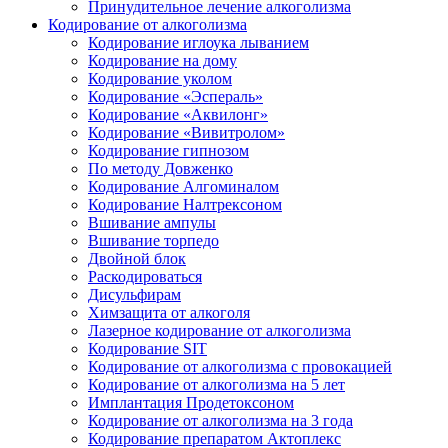
Принудительное лечение алкоголизма
Кодирование от алкоголизма
Кодирование иглоука лыванием
Кодирование на дому
Кодирование уколом
Кодирование «Эспераль»
Кодирование «Аквилонг»
Кодирование «Вивитролом»
Кодирование гипнозом
По методу Довженко
Кодирование Алгоминалом
Кодирование Налтрексоном
Вшивание ампулы
Вшивание торпедо
Двойной блок
Раскодироваться
Дисульфирам
Химзащита от алкоголя
Лазерное кодирование от алкоголизма
Кодирование SIT
Кодирование от алкоголизма с провокацией
Кодирование от алкоголизма на 5 лет
Имплантация Продетоксоном
Кодирование от алкоголизма на 3 года
Кодирование препаратом Актоплекс