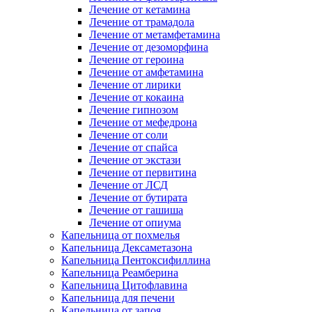
Лечение от кетамина
Лечение от трамадола
Лечение от метамфетамина
Лечение от дезоморфина
Лечение от героина
Лечение от амфетамина
Лечение от лирики
Лечение от кокаина
Лечение гипнозом
Лечение от мефедрона
Лечение от соли
Лечение от спайса
Лечение от экстази
Лечение от первитина
Лечение от ЛСД
Лечение от бутирата
Лечение от гашиша
Лечение от опиума
Капельница от похмелья
Капельница Дексаметазона
Капельница Пентоксифиллина
Капельница Реамберина
Капельница Цитофлавина
Капельница для печени
Капельница от запоя