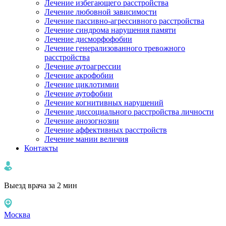
Лечение избегающего расстройства
Лечение любовной зависимости
Лечение пассивно-агрессивного расстройства
Лечение синдрома нарушения памяти
Лечение дисморфофобии
Лечение генерализованного тревожного
расстройства
Лечение аутоагрессии
Лечение акрофобии
Лечение циклотимии
Лечение аутофобии
Лечение когнитивных нарушений
Лечение диссоциального расстройства личности
Лечение анозогнозии
Лечение аффективных расстройств
Лечение мании величия
Контакты
Выезд врача за 2 мин
Москва