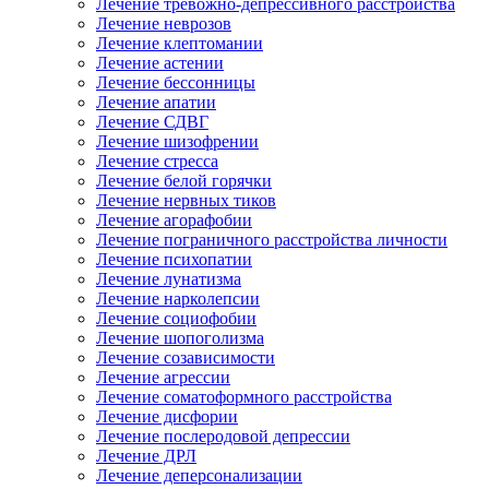
Лечение тревожно-депрессивного расстройства
Лечение неврозов
Лечение клептомании
Лечение астении
Лечение бессонницы
Лечение апатии
Лечение СДВГ
Лечение шизофрении
Лечение стресса
Лечение белой горячки
Лечение нервных тиков
Лечение агорафобии
Лечение пограничного расстройства личности
Лечение психопатии
Лечение лунатизма
Лечение нарколепсии
Лечение социофобии
Лечение шопоголизма
Лечение созависимости
Лечение агрессии
Лечение соматоформного расстройства
Лечение дисфории
Лечение послеродовой депрессии
Лечение ДРЛ
Лечение деперсонализации