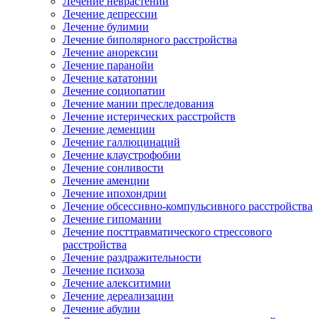
Лечение неврастении
Лечение депрессии
Лечение булимии
Лечение биполярного расстройства
Лечение анорексии
Лечение паранойи
Лечение кататонии
Лечение социопатии
Лечение мании преследования
Лечение истерических расстройств
Лечение деменции
Лечение галлюцинаций
Лечение клаустрофобии
Лечение сонливости
Лечение аменции
Лечение ипохондрии
Лечение обсессивно-компульсивного расстройства
Лечение гипомании
Лечение посттравматического стрессового
расстройства
Лечение раздражительности
Лечение психоза
Лечение алекситимии
Лечение дереализации
Лечение абулии