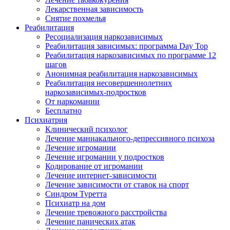
Лекарственная зависимость
Снятие похмелья
Реабилитация
Ресоциализация наркозависимых
Реабилитация зависимых: программа Day Top
Реабилитация наркозависимых по программе 12
шагов
Анонимная реабилитация наркозависимых
Реабилитация несовершеннолетних
наркозависимых-подростков
От наркомании
Бесплатно
Психиатрия
Клинический психолог
Лечение маниакального-депрессивного психоза
Лечение игромании
Лечение игромании у подростков
Кодирование от игромании
Лечение интернет-зависимости
Лечение зависимости от ставок на спорт
Синдром Туретта
Психиатр на дом
Лечение тревожного расстройства
Лечение панических атак