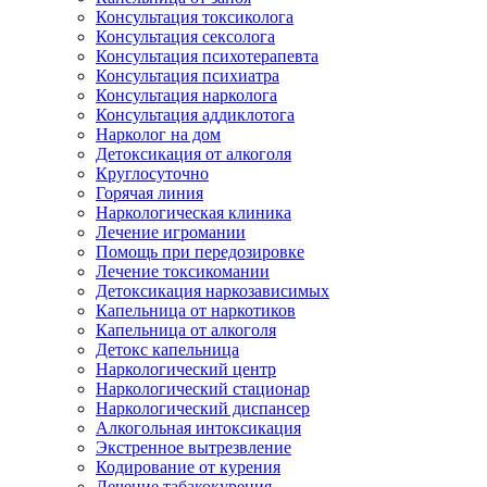
Консультация токсиколога
Консультация сексолога
Консультация психотерапевта
Консультация психиатра
Консультация нарколога
Консультация аддиклотога
Нарколог на дом
Детоксикация от алкоголя
Круглосуточно
Горячая линия
Наркологическая клиника
Лечение игромании
Помощь при передозировке
Лечение токсикомании
Детоксикация наркозависимых
Капельница от наркотиков
Капельница от алкоголя
Детокс капельница
Наркологический центр
Наркологический стационар
Наркологический диспансер
Алкогольная интоксикация
Экстренное вытрезвление
Кодирование от курения
Лечение табакокурения