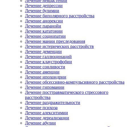
Лечение неврастении
Лечение депрессии
Лечение булимии
Лечение биполярного расстройства
Лечение анорексии
Лечение паранойи
Лечение кататонии
Лечение социопатии
Лечение мании преследования
Лечение истерических расстройств
Лечение деменции
Лечение галлюцинаций
Лечение клаустрофобии
Лечение сонливости
Лечение аменции
Лечение ипохондрии
Лечение обсессивно-компульсивного расстройства
Лечение гипомании
Лечение посттравматического стрессового
расстройства
Лечение раздражительности
Лечение психоза
Лечение алекситимии
Лечение дереализации
Лечение абулии