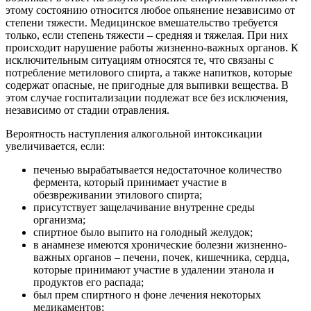
этому состоянию относится любое опьянение независимо от
степени тяжести. Медицинское вмешательство требуется
только, если степень тяжести – средняя и тяжелая. При них
происходит нарушение работы жизненно-важных органов. К
исключительным ситуациям относятся те, что связаны с
потребление метилового спирта, а также напитков, которые
содержат опасные, не пригодные для выпивки вещества. В
этом случае госпитализации подлежат все без исключения,
независимо от стадии отравления.
Вероятность наступления алкогольной интоксикации
увеличивается, если:
печенью вырабатывается недостаточное количество
фермента, который принимает участие в
обезвреживании этилового спирта;
присутствует защелачивание внутренне среды
организма;
спиртное было выпито на голодный желудок;
в анамнезе имеются хронические болезни жизненно-
важных органов – печени, почек, кишечника, сердца,
которые принимают участие в удалении этанола и
продуктов его распада;
был прем спиртного н фоне лечения некоторых
медикаментов;