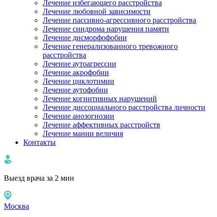
Лечение избегающего расстройства
Лечение любовной зависимости
Лечение пассивно-агрессивного расстройства
Лечение синдрома нарушения памяти
Лечение дисморфофобии
Лечение генерализованного тревожного
расстройства
Лечение аутоагрессии
Лечение акрофобии
Лечение циклотимии
Лечение аутофобии
Лечение когнитивных нарушений
Лечение диссоциального расстройства личности
Лечение анозогнозии
Лечение аффективных расстройств
Лечение мании величия
Контакты
Выезд врача за 2 мин
Москва