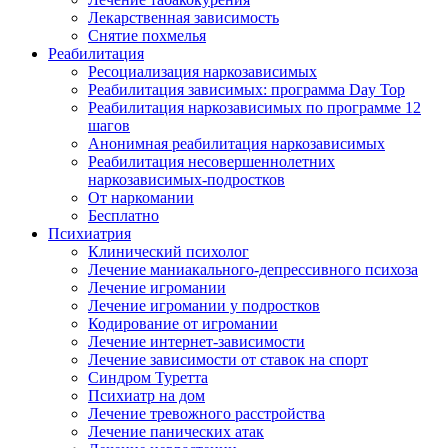
Лекарственная зависимость
Снятие похмелья
Реабилитация
Ресоциализация наркозависимых
Реабилитация зависимых: программа Day Top
Реабилитация наркозависимых по программе 12
шагов
Анонимная реабилитация наркозависимых
Реабилитация несовершеннолетних
наркозависимых-подростков
От наркомании
Бесплатно
Психиатрия
Клинический психолог
Лечение маниакального-депрессивного психоза
Лечение игромании
Лечение игромании у подростков
Кодирование от игромании
Лечение интернет-зависимости
Лечение зависимости от ставок на спорт
Синдром Туретта
Психиатр на дом
Лечение тревожного расстройства
Лечение панических атак