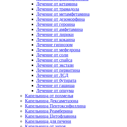
Лечение от кетамина
Лечение от трамадола
Лечение от метамфетамина
Лечение от дезоморфина
Лечение от героина
Лечение от амфетамина
Лечение от лирики
Лечение от кокаина
Лечение гипнозом
Лечение от мефедрона
Лечение от соли
Лечение от спайса
Лечение от экстази
Лечение от первитина
Лечение от ЛСД
Лечение от бутирата
Лечение от гашиша
Лечение от опиума
Капельница от похмелья
Капельница Дексаметазона
Капельница Пентоксифиллина
Капельница Реамберина
Капельница Цитофлавина
Капельница для печени
Капельница от запоя