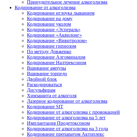
Принудительное лечение алкоголизма
Кодирование от алкоголизма
Кодирование иглоука лыванием
Кодирование на дому
Кодирование уколом
Кодирование «Эспераль»
Кодирование «Аквилонг»
Кодирование «Вивитролом»
Кодирование гипнозом
По методу Довженко
Кодирование Алгоминалом
Кодирование Налтрексоном
Вшивание ампулы
Вшивание торпедо
Двойной блок
Раскодироваться
Дисульфирам
Химзащита от алкоголя
Лазерное кодирование от алкоголизма
Кодирование SIT
Кодирование от алкоголизма с провокацией
Кодирование от алкоголизма на 5 лет
Имплантация Продетоксоном
Кодирование от алкоголизма на 3 года
Кодирование препаратом Актоплекс