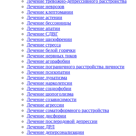
Лечение тревожно-депрессивного расстройства
Лечение неврозов
Лечение клептомании
Лечение астении
Лечение бессонницы
Лечение апатии
Лечение СДВГ
Лечение шизофрении
Лечение стресса
Лечение белой горячки
Лечение нервных тиков
Лечение агорафобии
Лечение пограничного расстройства личности
Лечение психопатии
Лечение лунатизма
Лечение нарколепсии
Лечение социофобии
Лечение шопоголизма
Лечение созависимости
Лечение агрессии
Лечение соматоформного расстройства
Лечение дисфории
Лечение послеродовой депрессии
Лечение ДРЛ
Лечение деперсонализации