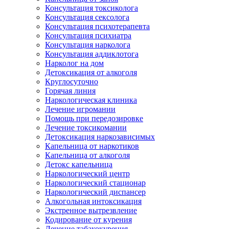
Консультация токсиколога
Консультация сексолога
Консультация психотерапевта
Консультация психиатра
Консультация нарколога
Консультация аддиклотога
Нарколог на дом
Детоксикация от алкоголя
Круглосуточно
Горячая линия
Наркологическая клиника
Лечение игромании
Помощь при передозировке
Лечение токсикомании
Детоксикация наркозависимых
Капельница от наркотиков
Капельница от алкоголя
Детокс капельница
Наркологический центр
Наркологический стационар
Наркологический диспансер
Алкогольная интоксикация
Экстренное вытрезвление
Кодирование от курения
Лечение табакокурения