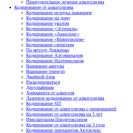
Принудительное лечение алкоголизма
Кодирование от алкоголизма
Кодирование иглоука лыванием
Кодирование на дому
Кодирование уколом
Кодирование «Эспераль»
Кодирование «Аквилонг»
Кодирование «Вивитролом»
Кодирование гипнозом
По методу Довженко
Кодирование Алгоминалом
Кодирование Налтрексоном
Вшивание ампулы
Вшивание торпедо
Двойной блок
Раскодироваться
Дисульфирам
Химзащита от алкоголя
Лазерное кодирование от алкоголизма
Кодирование SIT
Кодирование от алкоголизма с провокацией
Кодирование от алкоголизма на 5 лет
Имплантация Продетоксоном
Кодирование от алкоголизма на 3 года
Кодирование препаратом Актоплекс