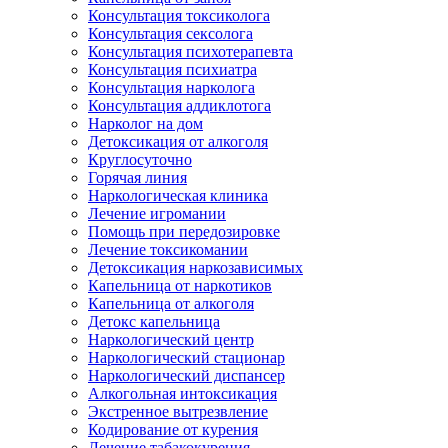
Консультация токсиколога
Консультация сексолога
Консультация психотерапевта
Консультация психиатра
Консультация нарколога
Консультация аддиклотога
Нарколог на дом
Детоксикация от алкоголя
Круглосуточно
Горячая линия
Наркологическая клиника
Лечение игромании
Помощь при передозировке
Лечение токсикомании
Детоксикация наркозависимых
Капельница от наркотиков
Капельница от алкоголя
Детокс капельница
Наркологический центр
Наркологический стационар
Наркологический диспансер
Алкогольная интоксикация
Экстренное вытрезвление
Кодирование от курения
Лечение табакокурения