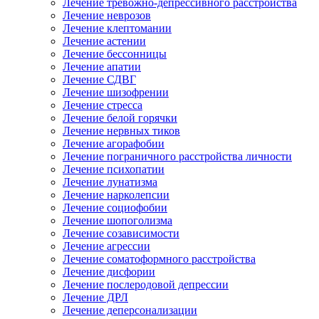
Лечение тревожно-депрессивного расстройства
Лечение неврозов
Лечение клептомании
Лечение астении
Лечение бессонницы
Лечение апатии
Лечение СДВГ
Лечение шизофрении
Лечение стресса
Лечение белой горячки
Лечение нервных тиков
Лечение агорафобии
Лечение пограничного расстройства личности
Лечение психопатии
Лечение лунатизма
Лечение нарколепсии
Лечение социофобии
Лечение шопоголизма
Лечение созависимости
Лечение агрессии
Лечение соматоформного расстройства
Лечение дисфории
Лечение послеродовой депрессии
Лечение ДРЛ
Лечение деперсонализации