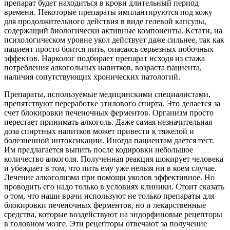
препарат будет находиться в крови длительный период
времени. Некоторые препараты имплантируются под кожу
для продолжительного действия в виде гелевой капсулы,
содержащий биологически активные компоненты. Кстати, на
психологическом уровне укол действует даже сильнее, так как
пациент просто боится пить, опасаясь серьезных побочных
эффектов. Нарколог подбирает препарат исходя из стажа
потребления алкогольных напитков, возраста пациента,
наличия сопутствующих хронических патологий.
Препараты, используемые медицинскими специалистами,
препятствуют переработке этилового спирта. Это делается за
счет блокировки печеночных ферментов. Организм просто
перестает принимать алкоголь. Даже самая незначительная
доза спиртных напитков может привести к тяжелой и
болезненной интоксикации. Иногда пациентам дается тест.
Им предлагается выпить после кодировки небольшое
количество алкоголя. Полученная реакция шокирует человека
и убеждает в том, что пить ему уже нельзя ни в коем случае.
Лечение алкоголизма при помощи уколов эффективное. Но
проводить его надо только в условиях клиники. Стоит сказать
о том, что наши врачи используют не только препараты для
блокировки печеночных ферментов, но и лекарственные
средства, которые воздействуют на эндорфиновые рецепторы
в головном мозге. Эти рецепторы отвечают за получение