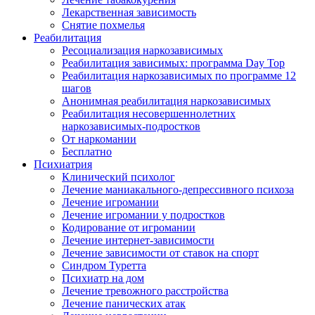
Лекарственная зависимость
Снятие похмелья
Реабилитация
Ресоциализация наркозависимых
Реабилитация зависимых: программа Day Top
Реабилитация наркозависимых по программе 12
шагов
Анонимная реабилитация наркозависимых
Реабилитация несовершеннолетних
наркозависимых-подростков
От наркомании
Бесплатно
Психиатрия
Клинический психолог
Лечение маниакального-депрессивного психоза
Лечение игромании
Лечение игромании у подростков
Кодирование от игромании
Лечение интернет-зависимости
Лечение зависимости от ставок на спорт
Синдром Туретта
Психиатр на дом
Лечение тревожного расстройства
Лечение панических атак