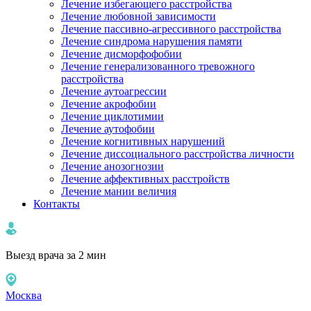
Лечение избегающего расстройства
Лечение любовной зависимости
Лечение пассивно-агрессивного расстройства
Лечение синдрома нарушения памяти
Лечение дисморфофобии
Лечение генерализованного тревожного
расстройства
Лечение аутоагрессии
Лечение акрофобии
Лечение циклотимии
Лечение аутофобии
Лечение когнитивных нарушений
Лечение диссоциального расстройства личности
Лечение анозогнозии
Лечение аффективных расстройств
Лечение мании величия
Контакты
Выезд врача за 2 мин
Москва