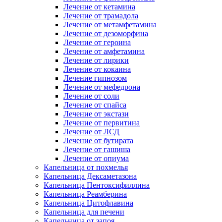
Лечение от кетамина
Лечение от трамадола
Лечение от метамфетамина
Лечение от дезоморфина
Лечение от героина
Лечение от амфетамина
Лечение от лирики
Лечение от кокаина
Лечение гипнозом
Лечение от мефедрона
Лечение от соли
Лечение от спайса
Лечение от экстази
Лечение от первитина
Лечение от ЛСД
Лечение от бутирата
Лечение от гашиша
Лечение от опиума
Капельница от похмелья
Капельница Дексаметазона
Капельница Пентоксифиллина
Капельница Реамберина
Капельница Цитофлавина
Капельница для печени
Капельница от запоя