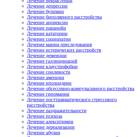
Лечение неврастении
Лечение депрессии
Лечение булимии
Лечение биполярного расстройства
Лечение анорексии
Лечение паранойи
Лечение кататонии
Лечение социопатии
Лечение мании преследования
Лечение истерических расстройств
Лечение деменции
Лечение галлюцинаций
Лечение клаустрофобии
Лечение сонливости
Лечение аменции
Лечение ипохондрии
Лечение обсессивно-компульсивного расстройства
Лечение гипомании
Лечение посттравматического стрессового
расстройства
Лечение раздражительности
Лечение психоза
Лечение алекситимии
Лечение дереализации
Лечение абулии